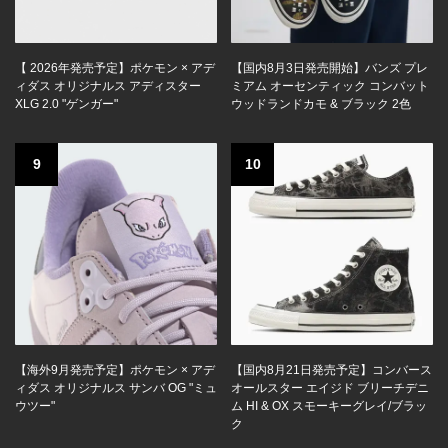
【 2026年発売予定】ポケモン × アデ
【国内8月3日発売開始】バンズ プレ
ィダス オリジナルス アディスター
ミアム オーセンティック コンバット
XLG 2.0 "ゲンガー"
ウッドランドカモ & ブラック 2色
9
10
【海外9月発売予定】ポケモン × アデ
【国内8月21日発売予定】コンバース
ィダス オリジナルス サンバ OG "ミュ
オールスター エイジド ブリーチデニ
ウツー"
ム HI & OX スモーキーグレイ/ブラッ
ク