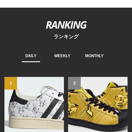
RANKING
ランキング
DAILY
WEEKLY
MONTHLY
1
2