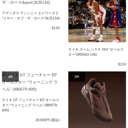
アディダス アンソニー エドワーズ 2
"イヤー・オブ・ザ・ホース"(KJ5134)
$130
ナイキ ズーム ハラチ 2K4 "オールス
ター"(IR0563-146)
$210
2/0
2/0
ナイキ GT フューチャー EP オールス
ター “ウォーニング ラベル” (IB6679-
900)
28,600円 (税込)