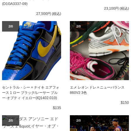
(D1GA3337-09)
23,100円 (税込)
27,500円 (税込)
2/0
2/0
セントラル・シー × ナイキ エアフォ
エメ レオン ドレ × ニューバランス
ース 1 ロー ブラック/レーサー ブル
860V2 3色
ー-オプティ イエロー(IQ1402-010)
$150
$135
2/0
2/0