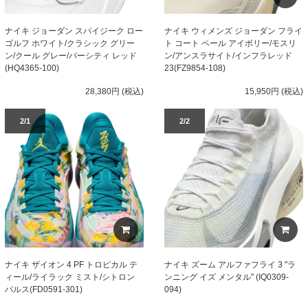
ナイキ ジョーダン スパイジーク ロー
ナイキ ウィメンズ ジョーダン フライ
ゴルフ ホワイト/クラシック グリー
ト コート ペール アイボリー/モスリ
ン/クール グレー/バーシティ レッド
ン/アンスラサイト/インフラレッド
(HQ4365-100)
23(FZ9854-108)
28,380円 (税込)
15,950円 (税込)
2/1
2/2
ナイキ ザイオン 4 PF トロピカル テ
ナイキ ズーム アルファフライ 3 "ラ
ィール/ライラック ミスト/シトロン
ンニング イズ メンタル" (IQ0309-
パルス(FD0591-301)
094)