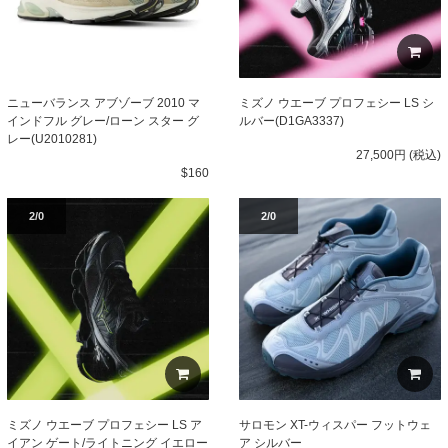
ニューバランス アブゾーブ 2010 マ
ミズノ ウエーブ プロフェシー LS シ
インドフル グレー/ローン スター グ
ルバー(D1GA3337)
レー(U2010281)
27,500円 (税込)
$160
2/0
2/0
ミズノ ウエーブ プロフェシー LS ア
サロモン XT-ウィスパー フットウェ
イアン ゲート/ライトニング イエロー
ア シルバー