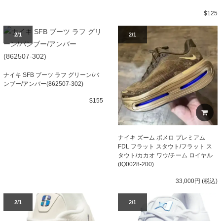
$125
2/1
2/1
ナイキ SFB ブーツ ラフ グリーン/バ
ンブー/アンバー(862507-302)
$155
ナイキ ズーム ボメロ プレミアム
FDL フラット スタウト/フラット ス
タウト/カカオ ワウ/チーム ロイヤル
(IQ0028-200)
33,000円 (税込)
2/1
2/1