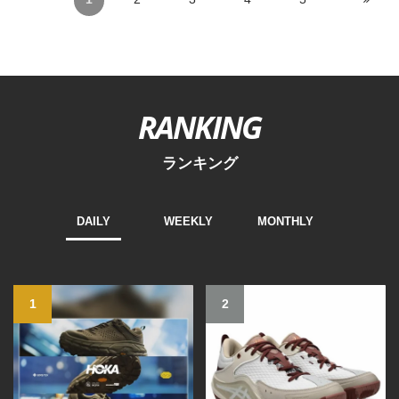
RANKING
ランキング
DAILY
WEEKLY
MONTHLY
1
2