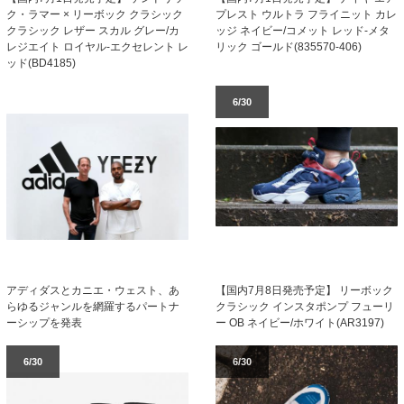
ク・ラマー × リーボック クラシック
プレスト ウルトラ フライニット カレ
クラシック レザー スカル グレー/カ
ッジ ネイビー/コメット レッド-メタ
レジエイト ロイヤル-エクセレント レ
リック ゴールド(835570-406)
ッド(BD4185)
6/30
【国内7月8日発売予定】 リーボック
アディダスとカニエ・ウェスト、あ
クラシック インスタポンプ フューリ
らゆるジャンルを網羅するパートナ
ー OB ネイビー/ホワイト(AR3197)
ーシップを発表
6/30
6/30