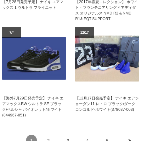
【2017年春夏コレクション】 ホワイ
【7月28日発売予定】 ナイキ エアマ
ト・マウンテニアリング × アディダ
ックス 1 ウルトラ フライニット
ス オリジナルス NMD R2 & NMD
R1& EQT SUPPORT
7/*
12/17
【海外7月29日発売予定】 ナイキ エ
【12月17日発売予定】 ナイキ エアジ
アマックスBW ウルトラ SE ブラッ
ョーダン11 レトロ ブラック/ダーク
ク/ペルシャ バイオレット/ホワイト
コンコルド-ホワイト(378037-003)
(844967-051)
1
2
3
4
5