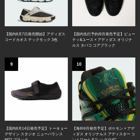
【国内8月7日発売開始】アディダス
【国内先行予約/9月発売予定】ビュー
コードカオス テックモック 3色
ティ&ユース × アディダス オリジナ
ルス タバコ コアブラック
9
10
【国内8月14日発売予定】トーキョー
【海外9月発売予定】ポケモン × アデ
デザイン スタジオ ニューバランス
ィダス オリジナルス アディスター コ
MT2 ブラック
ントロール 5 "レックウザ"