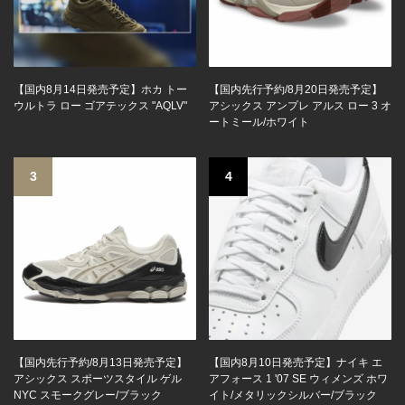
【国内8月14日発売予定】ホカ トー
【国内先行予約/8月20日発売予定】
ウルトラ ロー ゴアテックス "AQLV"
アシックス アンプレ アルス ロー 3 オ
ートミール/ホワイト
3
4
【国内先行予約/8月13日発売予定】
【国内8月10日発売予定】ナイキ エ
アシックス スポーツスタイル ゲル
アフォース 1 '07 SE ウィメンズ ホワ
NYC スモークグレー/ブラック
イト/メタリックシルバー/ブラック