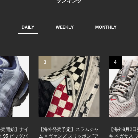
ランキング
DAILY
WEEKLY
MONTHLY
3
4
発売開始】ナイ
【海外発売予定】スラムジャ
【海外8月2
 95 ビッグバ
ム × ヴァンズ スリッポン "ア
キ ペガサス 