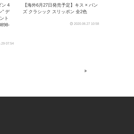
ン 4
【海外6月27日発売予定】キス × バン
" デ
ズ クラシック スリッポン 全2色
メント
2020.06.27 10:58
98-
.29 07:54