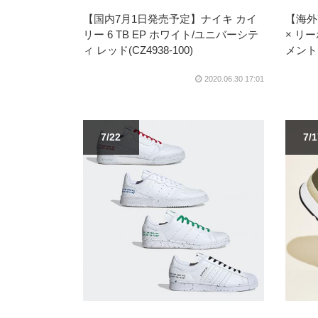
【国内7月1日発売予定】ナイキ カイ
【海外
リー 6 TB EP ホワイト/ユニバーシテ
× リ
ィ レッド(CZ4938-100)
メント
2020.06.30 17:01
7/22
7/