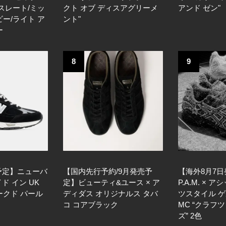
スレート/ミッ
クト オブ ディスアグリーメ
アンド ゼン"
ー/ライト ア
ント"
ー
8
9
売予定】ニューバ
【国内先行予約/9月発売予
【海外8月7
イド イン UK
定】ビューティ&ユース × ア
P.A.M. × 
ークド パール
ディダス オリジナルス タバ
ツスタイル 
コ コアブラック
MC “クラフ
ズ” 2色