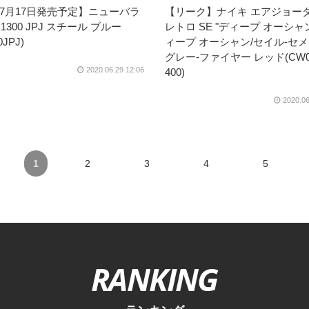
7月17日発売予定】ニューバラ
【リーク】ナイキ エアジョーダ
1300 JPJ スチール ブルー
レトロ SE "ディープ オーシャン
0JPJ)
ィープ オーシャン/セイル-セ
グレー-ファイヤー レッド(CW08
2020.06.29 12:06
400)
2020.06
1
2
3
4
5
RANKING