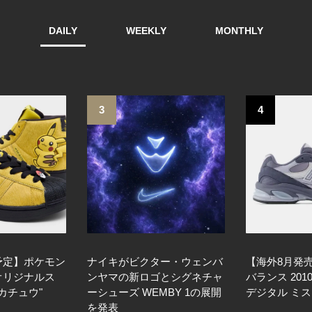
DAILY
WEEKLY
MONTHLY
3
4
売予定】ポケモン
ナイキがビクター・ウェンバ
【海外8月発
 オリジナルス
ンヤマの新ロゴとシグネチャ
バランス 201
カチュウ"
ーシューズ WEMBY 1の展開
デジタル ミ
を発表