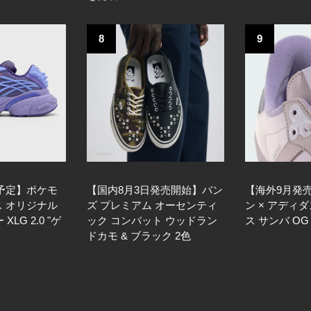
8
9
売予定】ポケモ
【国内8月3日発売開始】バン
【海外9月発
ス オリジナル
ズ プレミアム オーセンティ
ン × アディ
LG 2.0 "ゲ
ック コンバット ウッドラン
ス サンバ OG
ドカモ & ブラック 2色