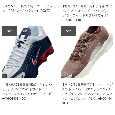
【海外5月1日発売予定】 ニューバラ
【海外5月7日発売予定】ナイキ エア
ンス 993 ベージュ/グレー(U993IG)
フォース 1 ロー バイ ドットスウッシ
ュ "ダーティー トリプルホワイト"
(HJ9346-100)
6/23
5/01
【国内6月23日発売開始】 ナイキ シ
【国内5月1日発売予定】 ナイキ ペガ
ョックス R4 “USA" ホワイト/ユニバ
サス トレイル 5 ゴアテックス SP ミ
ーシティレッド/ミッドナイトネイビ
ンクブラウン/ムーンパーティクル/フ
ー”(HQ1988-400)
ァントム/バロックブラウン(HQ7494-
200)