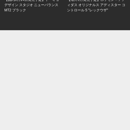
デザイン スタジオ ニューバランス
ィダス オリジナルス アディスター コ
MT2 ブラック
ントロール 5 "レックウザ"