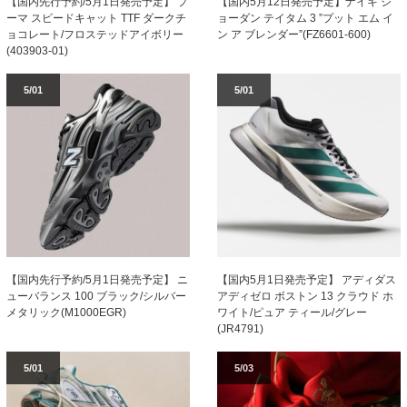
【国内先行予約/5月1日発売予定】 プ
【国内5月12日発売予定】ナイキ ジ
ーマ スピードキャット TTF ダークチ
ョーダン テイタム 3 ”プット エム イ
ョコレート/フロステッドアイボリー
ン ア ブレンダー”(FZ6601-600)
(403903-01)
5/01
5/01
【国内先行予約/5月1日発売予定】 ニ
【国内5月1日発売予定】 アディダス
ューバランス 100 ブラック/シルバー
アディゼロ ボストン 13 クラウド ホ
メタリック(M1000EGR)
ワイト/ピュア ティール/グレー
(JR4791)
5/01
5/03