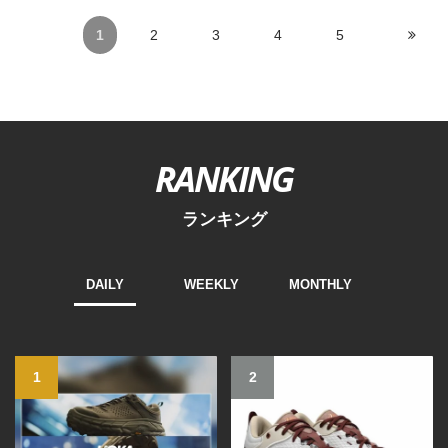
1
2
3
4
5
RANKING
ランキング
DAILY
WEEKLY
MONTHLY
1
2