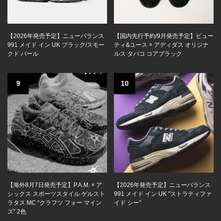
【2026年発売予定】ニューバランス
【国内先行予約/9月発売予定】ビュー
991 メイド イン UK ブラック/スモー
ティ&ユース × アディダス オリジナ
クド パール
ルス タバコ コアブラック
9
10
【海外8月7日発売予定】P.A.M. × ア
【2026年発売予定】ニューバランス
シックス スポーツスタイル ゲルスト
991 メイド イン UK "ストラティファ
ラタス MC “クラフツ フォー マイン
イド シー"
ズ” 2色