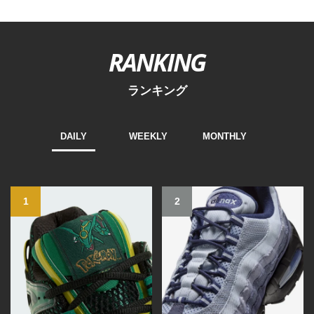
RANKING
ランキング
DAILY
WEEKLY
MONTHLY
1
2