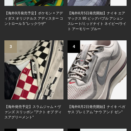
【海外9月発売予定】ポケモン × アデ
【海外8月5日発売開始】ナイキ エア
ィダス オリジナルス アディスター コ
マックス 95 ビッグバブル アシェン
ントロール 5 "レックウザ"
スレート/ミッドナイト ネイビー/ライ
ト アーモリー ブルー
3
4
【海外発売予定】スラムジャム × ヴ
【海外8月2日発売開始】ナイキ ペガ
ァンズ スリッポン "アクト オブ ディ
サス プレミアム "ナウ アンド ゼン"
スアグリーメント"