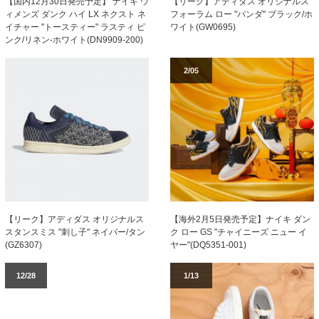
【国内12月30日発売予定】 ナイキ ウ
【リーク】アディダス オリジナルス
ィメンズ ダンク ハイ LX ネクスト ネ
フォーラム ロー "パンダ" ブラック/ホ
イチャー "トースティー" ラスティ ピ
ワイト(GW0695)
ンク/リネン-ホワイト(DN9909-200)
2/05
【リーク】アディダス オリジナルス
【海外2月5日発売予定】ナイキ ダン
スタンスミス "刺し子" ネイバー/タン
ク ロー GS "チャイニーズ ニュー イ
(GZ6307)
ヤー"(DQ5351-001)
12/28
1/13