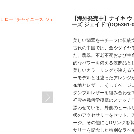
【海外発売中】ナイキ ウィ
ーズ ジェイド"(DQ5361-0
美しい翡翠をモチーフに伝統
古代の中国では、金やダイヤ
た、翡翠。不老不死および生
的なパワーを備える装飾品と
美しいカラーリングが映える"
ーモデルとは違ったアレンジ
布地とレザー、そしてベージ
タンブルレザーを組み合わせ
祥雲や幾何学模様のステッチ
漂わせている。外側のヒール
状のアクセサリーをセット。
ージ。その他にもDリングを装
サリーを記念した特別なラベ