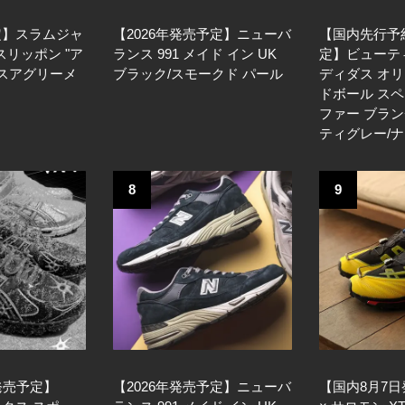
定】スラムジャ
【2026年発売予定】ニューバ
【国内先行予
 スリッポン "ア
ランス 991 メイド イン UK
定】ビューティ
ィスアグリーメ
ブラック/スモークド パール
ディダス オリ
ドボール スペ
ファー ブラン
ティグレー/
8
9
発売予定】
【2026年発売予定】ニューバ
【国内8月7