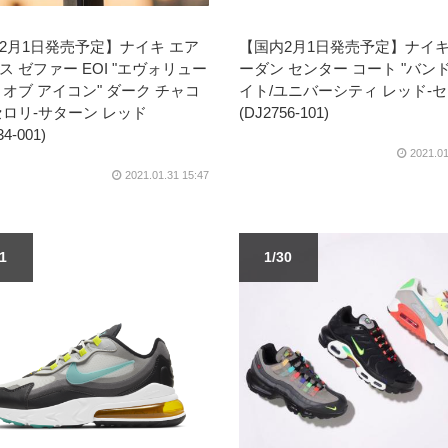
2月1日発売予定】ナイキ エア
【国内2月1日発売予定】ナイキ
ス ゼファー EOI "エヴォリュー
ーダン センター コート "バンド
 オブ アイコン" ダーク チャコ
イト/ユニバーシティ レッド-
セロリ-サターン レッド
(DJ2756-101)
4-001)
2021.01
2021.01.31 15:47
01
1/30