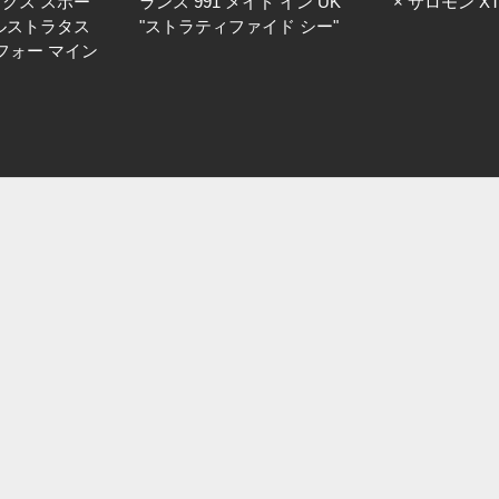
シックス スポー
ランス 991 メイド イン UK
× サロモン XT
ルストラタス
"ストラティファイド シー"
 フォー マイン