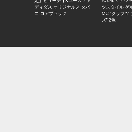
定】ビューティ&ユース × ア
P.A.M. × ア
ディダス オリジナルス タバ
ツスタイル ゲ
コ コアブラック
MC “クラフツ
ズ” 2色