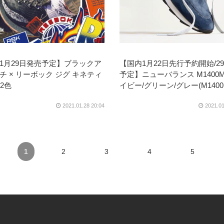
1月29日発売予定】ブラックア
【国内1月22日先行予約開始/2
チ × リーボック ジグ キネティ
予定】ニューバランス M1400M
全2色
イビー/グリーン/グレー(M1400
2021.01.28 20:04
2021.01
1
2
3
4
5