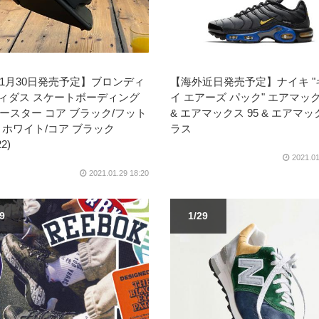
1月30日発売予定】ブロンディ
【海外近日発売予定】ナイキ "
ディダス スケートボーディング
イ エアーズ パック" エアマック
ースター コア ブラック/フット
& エアマックス 95 & エアマッ
 ホワイト/コア ブラック
ラス
2)
2021.01
2021.01.29 18:20
29
1/29