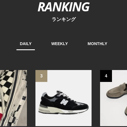
RANKING
ランキング
DAILY
WEEKLY
MONTHLY
3
4