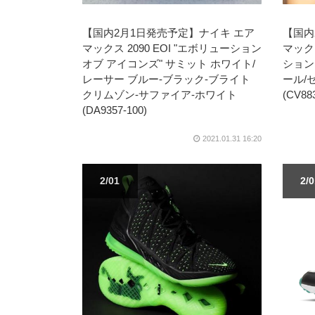
【国内2月1日発売予定】ナイキ エア
【国内
マックス 2090 EOI "エボリューション
マック
オブ アイコンズ" サミット ホワイト/
ション
レーサー ブルー-ブラック-ブライト
ール/
クリムゾン-サファイア-ホワイト
(CV883
(DA9357-100)
2021.01.31 16:20
2/01
2/