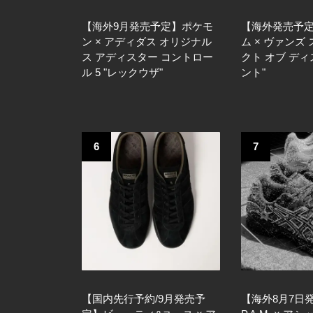
【海外9月発売予定】ポケモ
【海外発売予
ン × アディダス オリジナル
ム × ヴァンズ
ス アディスター コントロー
クト オブ デ
ル 5 "レックウザ"
ント"
6
7
【国内先行予約/9月発売予
【海外8月7日