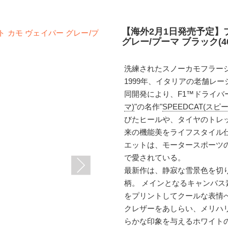
【海外2月1日発売予定】
グレー/プーマ ブラック(405
洗練されたスノーカモフラー
1999年、イタリアの老舗レーシ
同開発により、F1™ドライバ
マ)
"の名作"
SPEEDCAT(スピ
びたヒールや、タイヤのトレ
来の機能美をライフスタイル
エットは、モータースポーツ
で愛されている。
最新作は、静寂な雪景色を切
柄。 メインとなるキャンバ
をプリントしてクールな表情
クレザーをあしらい、メリハ
らかな印象を与えるホワイト