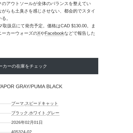
クのアウトソールが全体のバランスを整えてい
ながらも土臭さを感じさせない、都会的でスタイ
いる。
マ取扱店にて発売予定。価格はCAD $130.00。ま
ニーカーウォーズの
X
や
Facebook
などで報告した
ーカーの在庫をチェック
VAPOR GRAY/PUMA BLACK
プーマ
,
スピードキャット
ブラック
,
ホワイト
,
グレー
2026年02月01日
405324-02