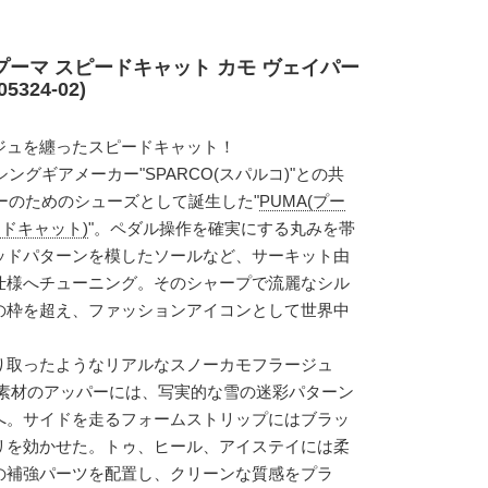
プーマ スピードキャット カモ ヴェイパー
324-02)
ジュを纏ったスピードキャット！
ングギアメーカー"SPARCO(スパルコ)"との共
ーのためのシューズとして誕生した"
PUMA(プー
ードキャット)
"。ペダル操作を確実にする丸みを帯
ッドパターンを模したソールなど、サーキット由
仕様へチューニング。そのシャープで流麗なシル
の枠を超え、ファッションアイコンとして世界中
り取ったようなリアルなスノーカモフラージュ
ス素材のアッパーには、写実的な雪の迷彩パターン
へ。サイドを走るフォームストリップにはブラッ
リを効かせた。トゥ、ヒール、アイステイには柔
の補強パーツを配置し、クリーンな質感をプラ