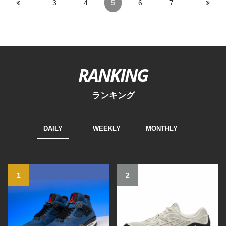
3
4
5
6
7
RANKING
ランキング
DAILY
WEEKLY
MONTHLY
1
2