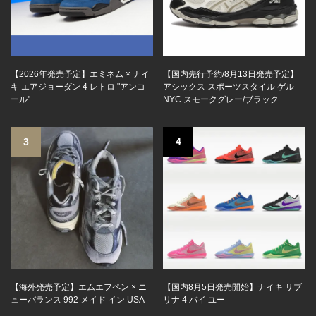
【2026年発売予定】エミネム × ナイ
【国内先行予約/8月13日発売予定】
キ エアジョーダン 4 レトロ "アンコ
アシックス スポーツスタイル ゲル
ール"
NYC スモークグレー/ブラック
3
4
【海外発売予定】エムエフペン × ニ
【国内8月5日発売開始】ナイキ サブ
ューバランス 992 メイド イン USA
リナ 4 バイ ユー