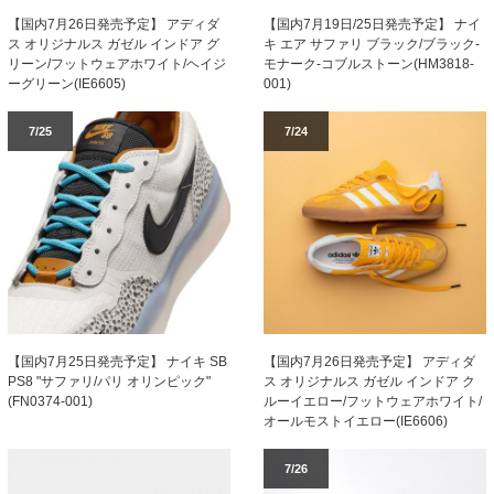
【国内7月19日/25日発売予定】 ナイ
【国内7月26日発売予定】 アディダ
キ エア サファリ ブラック/ブラック-
ス オリジナルス ガゼル インドア グ
モナーク-コブルストーン(HM3818-
リーン/フットウェアホワイト/ヘイジ
001)
ーグリーン(IE6605)
7/25
7/24
【国内7月25日発売予定】 ナイキ SB
【国内7月26日発売予定】 アディダ
PS8 "サファリ/パリ オリンピック"
ス オリジナルス ガゼル インドア ク
(FN0374-001)
ルーイエロー/フットウェアホワイト/
オールモストイエロー(IE6606)
7/26