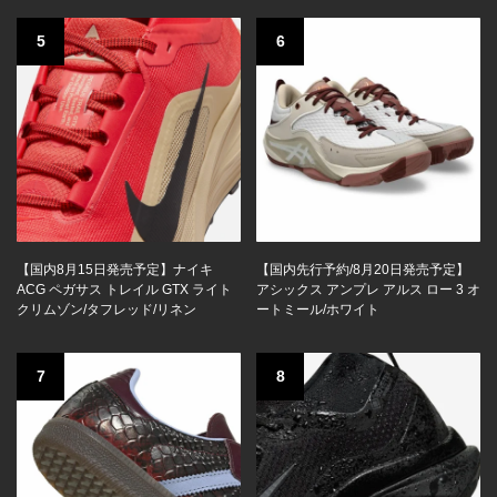
5
6
【国内8月15日発売予定】ナイキ
【国内先行予約/8月20日発売予定】
ACG ペガサス トレイル GTX ライト
アシックス アンプレ アルス ロー 3 オ
クリムゾン/タフレッド/リネン
ートミール/ホワイト
7
8