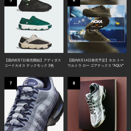
5
6
【国内8月7日発売開始】アディダス
【国内8月14日発売予定】ホカ トー
コードカオス テックモック 3色
ウルトラ ロー ゴアテックス "AQLV"
7
8