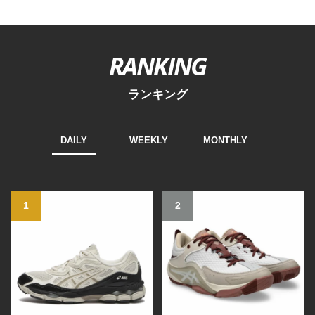
RANKING
ランキング
DAILY
WEEKLY
MONTHLY
1
2