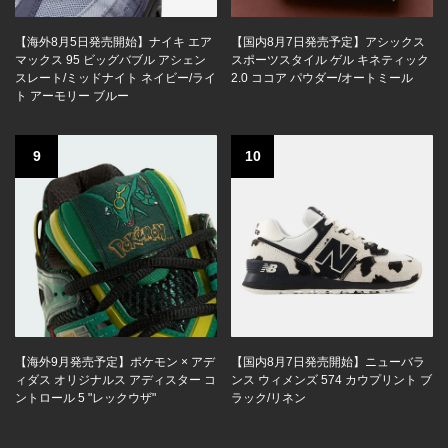
【海外8月5日発売開始】ナイキ エア
【国内8月7日発売予定】アシックス
マックス 95 ビッグバブル アシェン
スポーツスタイル ゲル キネティック
スレート/ミッドナイト ネイビー/ライ
2.0 ココア パウダー/オートミール
ト アーモリー ブルー
9
10
【海外9月発売予定】ポケモン × アデ
【国内8月7日発売開始】ニューバラ
ィダス オリジナルス アディスター コ
ンス ウィメンズ 574 カウプリント ブ
ントロール 5 "レックウザ"
ラック/リネン