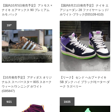
【国内9月21日発売予定】 ナイキ エ
【国内10月5日発売予定】 アトモス ×
アジョーダン 28 ファイヤー レッド/
ナイキ エアマックス 90 プレミアム
ホワイト-ブラック(555109-610)
カモ パック
10/*
【10月発売予定】 アディダス オリジ
【リーク】 センド ヘルプ × ナイキ
ナルス スーパースター 80S スネーク
SB ダンク ハイ ブラック/モーター-ダ
ウィート/ランニング ホワイト
ーク ラズベリー
(G95847)
9/21
10/25