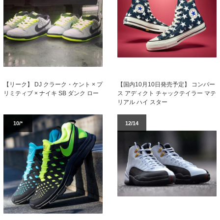
【国内10月10日発売予定】 コンバー
【リーク】 DJ クラーク・ケント × プ
ス アディクト チャックテイラー マテ
リミティブ × ナイキ SB ダンク ロー
リアル ハイ スター
10/*
12/14