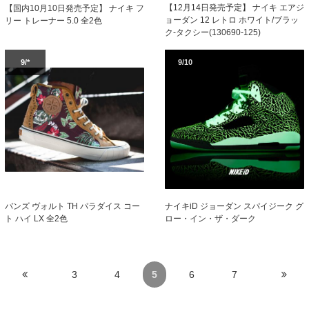
【12月14日発売予定】 ナイキ エアジ
【国内10月10日発売予定】 ナイキ フ
ョーダン 12 レトロ ホワイト/ブラッ
リー トレーナー 5.0 全2色
ク-タクシー(130690-125)
9/*
9/10
バンズ ヴォルト TH パラダイス コー
ナイキiD ジョーダン スパイジーク グ
ト ハイ LX 全2色
ロー・イン・ザ・ダーク
3
4
5
6
7