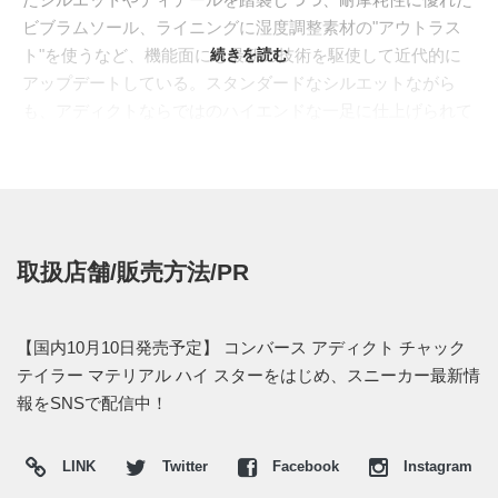
ビブラムソール、ライニングに湿度調整素材の"アウトラス
ト"を使うなど、機能面にも最新の技術を駆使して近代的に
続きを読む
アップデートしている。スタンダードなシルエットながら
も、アディクトならではのハイエンドな一足に仕上げられて
いる。
コンバース アディクト取り扱い店にて、2013年10月10日発
売予定。価格はキャンバスタイプが16,800円 (税込)、スター
タイプが17,850円 (税込)。
取扱店舗/販売方法/PR
【国内10月10日発売予定】 コンバース アディクト チャック
テイラー マテリアル ハイ スターをはじめ、スニーカー最新情
報をSNSで配信中！
LINK
Twitter
Facebook
Instagram