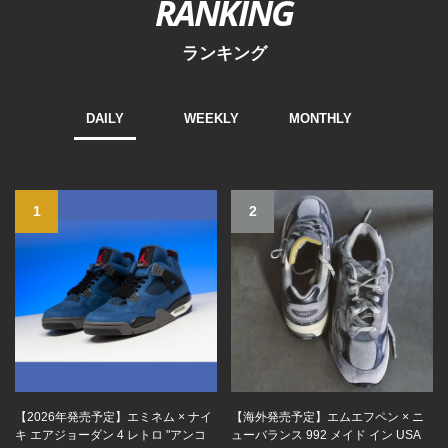
RANKING
ランキング
DAILY
WEEKLY
MONTHLY
1
2
【2026年発売予定】エミネム × ナイ
【海外発売予定】エムエフペン × ニ
キ エアジョーダン 4 レトロ "アンコ
ューバランス 992 メイド イン USA