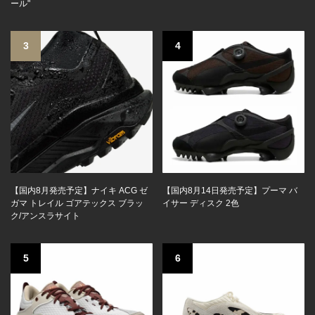
ール"
3
4
【国内8月発売予定】ナイキ ACG ゼ
【国内8月14日発売予定】プーマ バ
ガマ トレイル ゴアテックス ブラッ
イサー ディスク 2色
ク/アンスラサイト
5
6