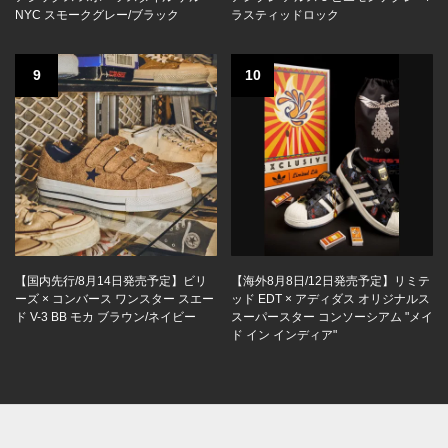
NYC スモークグレー/ブラック
ラスティッドロック
9
10
【国内先行/8月14日発売予定】ビリ
【海外8月8日/12日発売予定】リミテ
ーズ × コンバース ワンスター スエー
ッド EDT × アディダス オリジナルス
ド V-3 BB モカ ブラウン/ネイビー
スーパースター コンソーシアム "メイ
ド イン インディア"