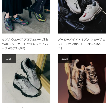
ミズノ ウエーブ プロフェシー LS &
グーピーメイド × ミズノ ウェーブ ム
MXR ミッドナイト ヴェロシティ パ
ジン TL オフホワイト(D1GD2523-
ック 4モデル(miz)
01)
1/16
12/20