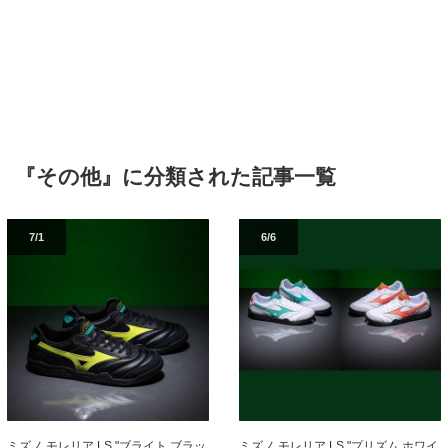
『その他』に分類された記事一覧
7/1
6/6
ミズノ モレリア LS "ブライト ブラッ
ミズノ モレリア LS "プリズム ホワイ