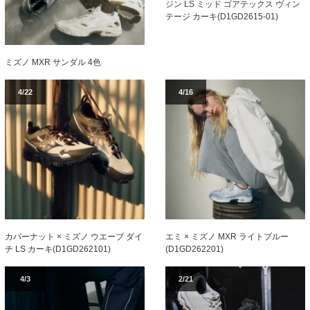
ジン LS ミッド ゴアテックス ヴィン
テージ カーキ(D1GD2615-01)
ミズノ MXR サンダル 4色
4/22
4/16
カバーナット × ミズノ ウエーブ ダイ
エミ × ミズノ MXR ライトブルー
チ LS カーキ(D1GD262101)
(D1GD262201)
4/3
2/21