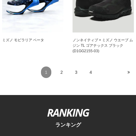
ミズノ モビラリア ベータ
ノンネイティブ × ミズノ ウエーブ ム
ジン TL ゴアテックス ブラック
(D1GG2155-03)
1
2
3
4
RANKING
ランキング