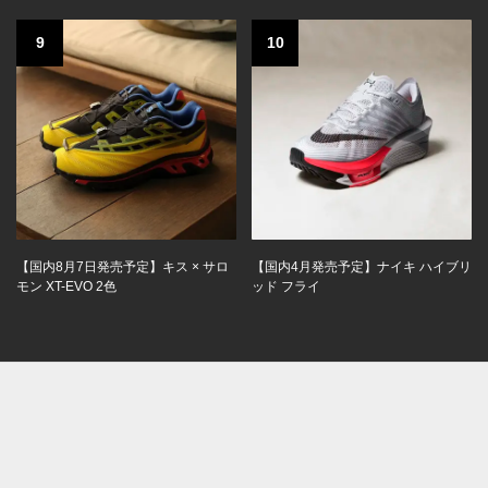
9
10
【国内8月7日発売予定】キス × サロ
【国内4月発売予定】ナイキ ハイブリ
モン XT-EVO 2色
ッド フライ