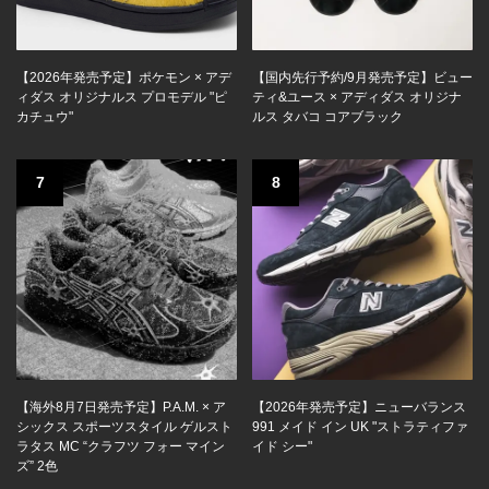
【2026年発売予定】ポケモン × アデ
【国内先行予約/9月発売予定】ビュー
ィダス オリジナルス プロモデル "ピ
ティ&ユース × アディダス オリジナ
カチュウ"
ルス タバコ コアブラック
7
8
【海外8月7日発売予定】P.A.M. × ア
【2026年発売予定】ニューバランス
シックス スポーツスタイル ゲルスト
991 メイド イン UK "ストラティファ
ラタス MC “クラフツ フォー マイン
イド シー"
ズ” 2色