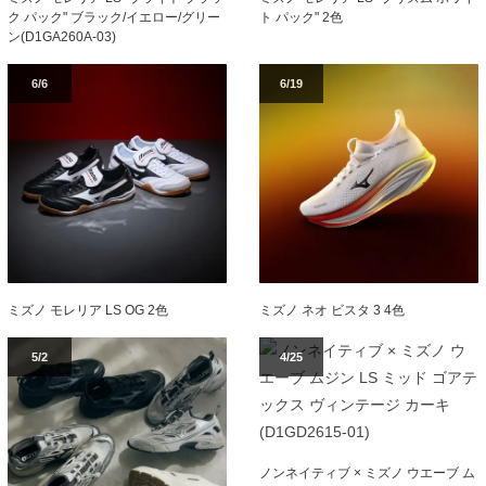
ク パック" ブラック/イエロー/グリー
ト パック" 2色
ン(D1GA260A-03)
6/6
6/19
ミズノ モレリア LS OG 2色
ミズノ ネオ ビスタ 3 4色
5/2
4/25
ノンネイティブ × ミズノ ウエーブ ム