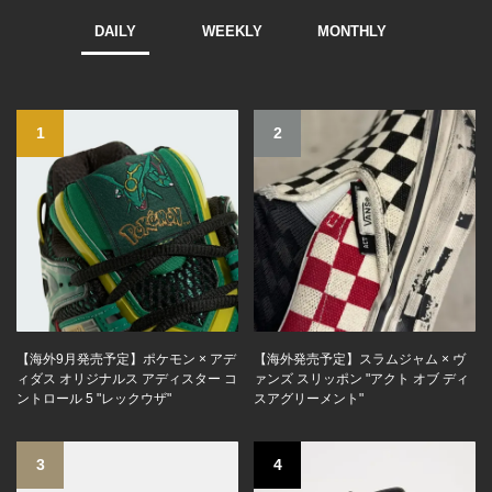
DAILY
WEEKLY
MONTHLY
1
2
【海外9月発売予定】ポケモン × アデ
【海外発売予定】スラムジャム × ヴ
ィダス オリジナルス アディスター コ
ァンズ スリッポン "アクト オブ ディ
ントロール 5 "レックウザ"
スアグリーメント"
3
4