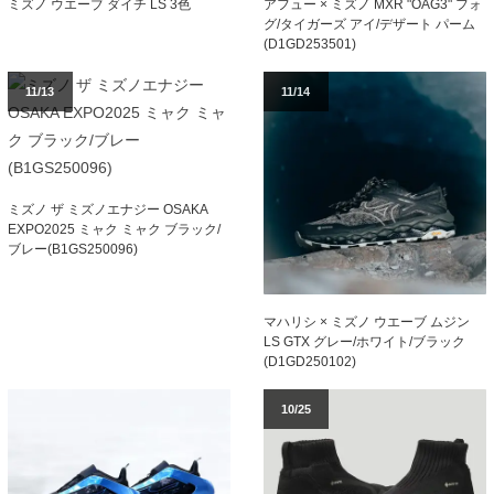
ミズノ ウエーブ ダイチ LS 3色
アフュー × ミズノ MXR "OAG3" フォ
グ/タイガーズ アイ/デザート パーム
(D1GD253501)
11/13
11/14
ミズノ ザ ミズノエナジー OSAKA
EXPO2025 ミャク ミャク ブラック/
ブレー(B1GS250096)
マハリシ × ミズノ ウエーブ ムジン
LS GTX グレー/ホワイト/ブラック
(D1GD250102)
10/25