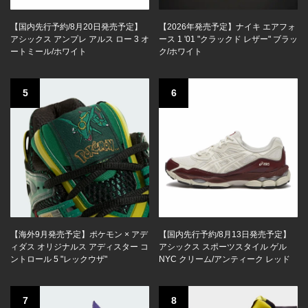
【国内先行予約/8月20日発売予定】
【2026年発売予定】ナイキ エアフォ
アシックス アンプレ アルス ロー 3 オ
ース 1 '01 "クラックド レザー" ブラッ
ートミール/ホワイト
ク/ホワイト
5
6
【海外9月発売予定】ポケモン × アデ
【国内先行予約/8月13日発売予定】
ィダス オリジナルス アディスター コ
アシックス スポーツスタイル ゲル
ントロール 5 "レックウザ"
NYC クリーム/アンティーク レッド
7
8