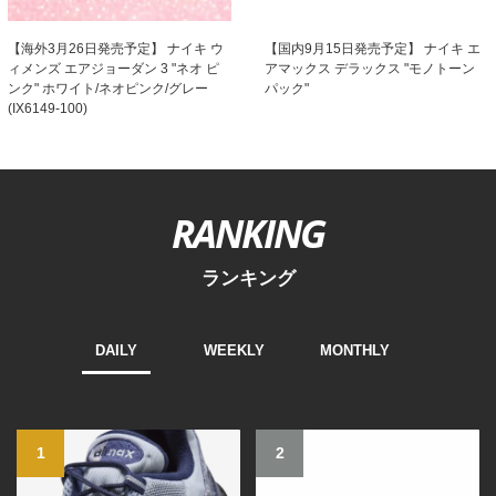
【海外3月26日発売予定】 ナイキ ウ
【国内9月15日発売予定】 ナイキ エ
ィメンズ エアジョーダン 3 "ネオ ピ
アマックス デラックス "モノトーン
ンク" ホワイト/ネオピンク/グレー
パック"
(IX6149-100)
RANKING
ランキング
DAILY
WEEKLY
MONTHLY
1
2