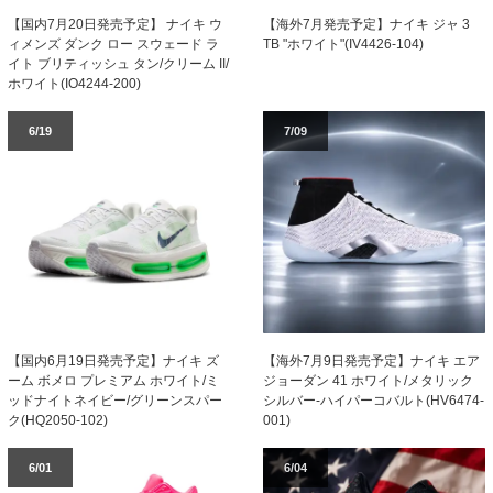
【国内7月20日発売予定】 ナイキ ウ
【海外7月発売予定】ナイキ ジャ 3
ィメンズ ダンク ロー スウェード ラ
TB "ホワイト"(IV4426-104)
イト ブリティッシュ タン/クリーム II/
ホワイト(IO4244-200)
6/19
7/09
【国内6月19日発売予定】ナイキ ズ
【海外7月9日発売予定】ナイキ エア
ーム ボメロ プレミアム ホワイト/ミ
ジョーダン 41 ホワイト/メタリック
ッドナイトネイビー/グリーンスパー
シルバー-ハイパーコバルト(HV6474-
ク(HQ2050-102)
001)
6/01
6/04