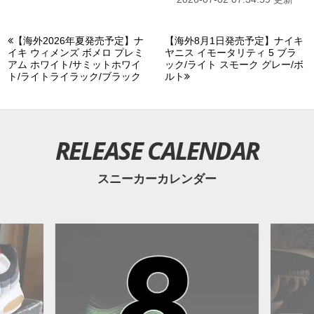
$125。また新たな情報が入り次第、スニーカーウォーズの
X
や
Facebook
などで報告したい。
【海外2026年夏発売予定】ナ
【海外8月1日発売予定】ナイキ
イキ ウィメンズ ボメロ プレミ
ヤニス イモータリティ 5 ブラ
アム ホワイト/サミットホワイ
ック/ライト スモーク グレー/ボ
ト/ライトライラック/ブラック
ルト
RELEASE CALENDAR
スニーカーカレンダー