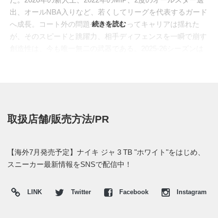
出、オールNBA入りなど、若くしてリーグを代表するガード
へ成長。コート外の問題や負傷によってキャリアは揺れた
続きを読む
が、そのスピードと跳躍力、相手ディフェンスを一瞬で崩す
創造性は、今も唯一無二の武器である。2025-26シーズンは
左ひじの負傷で20試合の出場にとどまったものの、2026年6
月末にはポートランド・トレイルブレイザーズへのトレード
が成立。グリズリーズはジェラミ・グラントとクリス・マレ
ーを獲得し、モラントは新天地でキャリアを立て直す大きな
転機を迎えている。
取扱店舗/販売方法/PR
"
NIKE(ナイキ)
"は2022年のクリスマスに、モラントを"NIKE
BASKETBALL(ナイキ バスケットボール)"初のZ世代シグネチ
ャーアスリートとして打ち出し、"JA"シリーズを始動させ
【海外7月発売予定】ナイキ ジャ 3 TB "ホワイト"をはじめ、
た。3代目となる"JA 3(ジャ 3)"は、彼のプレーに必要な加
スニーカー最新情報をSNSで配信中！
速、跳躍、着地を支えるため、フルレングスの"HYBRID
ZOOMX"フォームを搭載。軽く反発性に優れたクッションが
LINK
Twitter
Facebook
Instagram
スピードに乗った一歩を後押しし、フォームソックライナー
が着地時の衝撃を和らげる。さらに、ゾーンごとに調整され