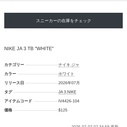
た多方向トラクションパターンには"JA"ロゴを敷き詰め、切
り返しや踏み込みのグリップを強化。軽量で耐久性のあるア
ッパー、縦型スウッシュとグラフィティ風の"A"を組み合わ
スニーカーの在庫をチェック
せた"JA"ロゴ、爪痕のようなスクラッチディテールが、モラ
ントの恐れを知らないスタイルを映し出している。
今回は、学校やクラブチームでの着用を想定した"TEAM
BANK(チームバンク)"仕様のホワイトカラー。派手なストー
NIKE JA 3 TB "WHITE"
リーカラーが多い"JA 3"の中で、アッパー、シューレース、
ミッドソール、アウトソールまでをホワイトで統一し、実戦
用らしいクリーンな表情へと引き寄せている。それでも、ア
カテゴリー
ナイキ
,
ジャ
ッパー全体に刻まれた立体的なスクラッチパターン、半透明
カラー
ホワイト
のサイドパーツ、トゥからヒールへ流れる鋭いラインによっ
リリース日
2026年07月
て、単なる白いバスケットシューズでは終わらない。新たな
タグ
JA 3
,
NIKE
チームカラーに染まる前の空白のようにも見えるトリプルホ
ワイトは、ポートランドで再起を期すモラントの現在地とも
アイテムコード
IV4426-104
重なり、コート上でプレーヤー自身の個性を引き立てる一足
価格
$125
となりそうだ。
海外では2026年7月にナイキ取扱店にて発売予定。価格は
2026-07-02 07:34:59 更新