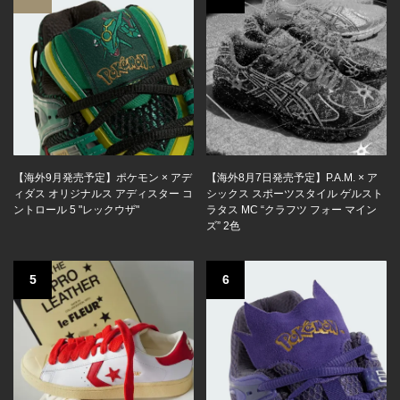
【海外9月発売予定】ポケモン × アデ
【海外8月7日発売予定】P.A.M. × ア
ィダス オリジナルス アディスター コ
シックス スポーツスタイル ゲルスト
ントロール 5 "レックウザ"
ラタス MC “クラフツ フォー マイン
ズ” 2色
5
6