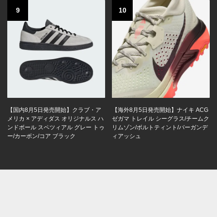
9
10
【国内8月5日発売開始】クラブ・ア
【海外8月5日発売開始】ナイキ ACG
メリカ × アディダス オリジナルス ハ
ゼガマ トレイル シーグラス/チームク
ンドボール スペツィアル グレー トゥ
リムゾン/ボルトティント/バーガンデ
ー/カーボン/コア ブラック
ィアッシュ