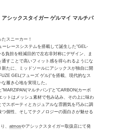
】 アシックスタイガー ゲルマイ マルチパ
ったスニーカー！
ューレースシステムを搭載して誕生した"GEL-
にかかる負担を軽減目的で左右非対称にデザイン、ま
を通すことで高いフィット感を得られるようにな
り新たに、ミッドソールにアシックスが独自に開
ZE GEL(フューズ ゲル)"を搭載、現代的なス
かな履き心地を実現した。
ARZIPAN(マルチパン)"と"CARBON(カーボ
ルエットはメッシュ素材で包み込み、その上に味わ
とでスポーティとカジュアルな雰囲気を巧みに調
放つ個性、そしてテクノロジーの面白さが魅せる
より、
atmos
やアシックスタイガー取扱店にて発