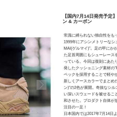
【国内7月14日発売予定
ン & カーボン
常識に縛られない独自性をも
1999年にアシンメトリーなシ
MAI(ゲルマイ)"。足の甲
た足首周囲にもシューレース
っている。今回は復刻にあた
発したクッショニング素材の"FU
ペックを採用することで軽や
新しくアースカラーでまとめた"M
ン)"の2色が展開。奇抜なシ
い深いスウェードを被せるこ
和させた。プロダクト自体が
注目の一足！
日本国内では2017年7月14日