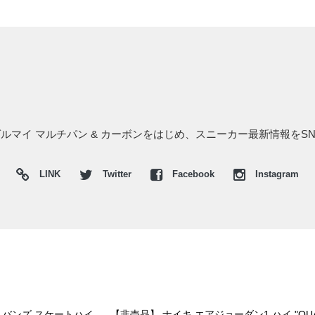
ゲルマイ マルチパン & カーボンをはじめ、スニーカー最新情報をS
LINK
Twitter
Facebook
Instagram
 バンズ スケートハイ
【非売品】 ナイキ エアジョーダン1 ハイ "QUAI