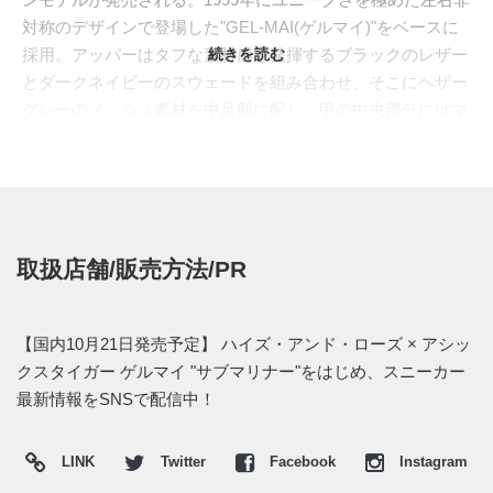
対称のデザインで登場した"GEL-MAI(ゲルマイ)"をベースに
採用。アッパーはタフな素材感を発揮するブラックのレザー
続きを読む
とダークネイビーのスウェードを組み合わせ、そこにヘザー
グレーのメッシュ素材を中足部に配し、甲の中央部分にはマ
イクロリップストップナイロンを施した。控えめなムードの
中にも風合いに富んだ表情を醸し出す。またシュータンのテ
ープにはモールス信号で"HAL"、インソールには荒々しい海
をイメージしたグラフィックが入る。
日本国内では2017年10月21日より、アシックスタイガー直
取扱店舗/販売方法/PR
営店とモンキータイム店舗のみの限定販売。価格は18,360円
(税込)。
【国内10月21日発売予定】 ハイズ・アンド・ローズ × アシッ
【取扱店】
クスタイガー ゲルマイ "サブマリナー"をはじめ、スニーカー
・ASICS TIGER 原宿
最新情報をSNSで配信中！
・ASICS TIGER 大阪 心斎橋
・モンキータイム ビューティ＆ユース ユナイテッドアロー
LINK
Twitter
Facebook
Instagram
ズ 原宿店、新宿店、大阪店