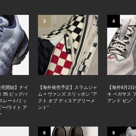
3
4
発売開始】ナイ
【海外発売予定】スラムジャ
【海外8月2
 95 ビッグバ
ム × ヴァンズ スリッポン "ア
キ ペガサス 
スレート/ミッ
クト オブ ディスアグリーメ
アンド ゼン"
ー/ライト ア
ント"
ー
8
9