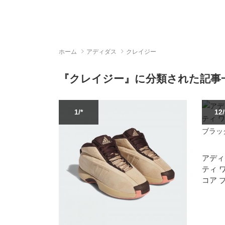
ホーム
アディダス
クレイジー
『クレイジー』に分類された記事一
1/*
12
アディ
ティ 
コア ブ