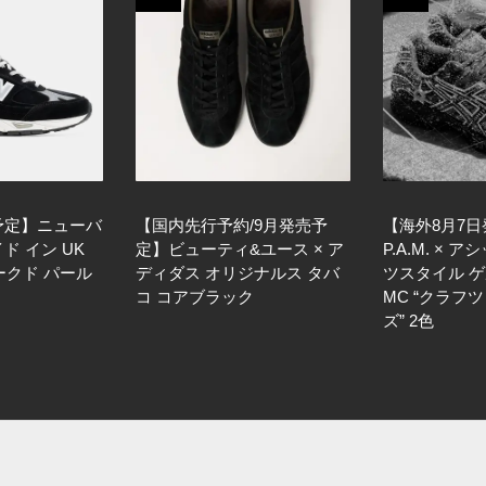
売予定】ニューバ
【国内先行予約/9月発売予
【海外8月7
イド イン UK
定】ビューティ&ユース × ア
P.A.M. × 
ークド パール
ディダス オリジナルス タバ
ツスタイル 
コ コアブラック
MC “クラフ
ズ” 2色