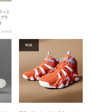
フィニ
 ブラ
)
.10 10:33
9/16