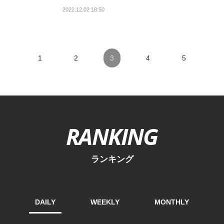
2022.12.02 18:50
1
2
3
4
5
RANKING
ランキング
DAILY
WEEKLY
MONTHLY