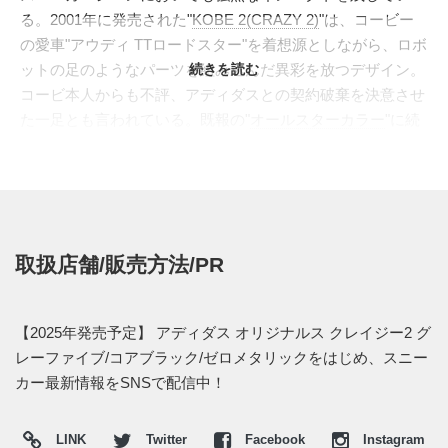
る。2001年に発売された"
KOBE 2(CRAZY 2)
"は、コービー
の愛車"アウディ TTロードスター"を着想源としながら、ロボ
ットの足のようなパーツを組み込んだ異彩を放つデザイン。
続きを読む
コービ本人からも不評、アディダスとの契約破棄を決意させ
た一足とも言われている。既報の"
オールスターカラー
"に続
き、オリジナルカラーの"GRAPHITE(グラファイト)"を彷彿
させる一足がスタンバイ。黒光りするパネルをシームレスに
重ね、流れるようなシルエットを創出。トゥキャップは鋭角
に切り替え、中足部には僅かにスリーストライプスが覗く。
当時は歴代のコービーシューズの中でも"ワースト"と評価さ
取扱店舗/販売方法/PR
れた"問題作"は、アンチモード的な魅力を放ち、四半世紀を
経た現代で新たな評価を勝ち取るかもしれない。
海外では2025年にナイキ取扱店にて発売予定。価格は
【2025年発売予定】 アディダス オリジナルス クレイジー2 グ
$160。また新たな情報が入り次第、スニーカーウォーズの
レーファイブ/コアブラック/ゼロメタリックをはじめ、スニー
Twitter
や
Facebook
などで報告したい。
カー最新情報をSNSで配信中！
LINK
Twitter
Facebook
Instagram