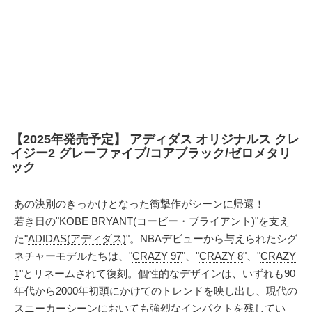
【2025年発売予定】 アディダス オリジナルス クレ
イジー2 グレーファイブ/コアブラック/ゼロメタリ
ック
あの決別のきっかけとなった衝撃作がシーンに帰還！
若き日の"KOBE BRYANT(コービー・ブライアント)"を支え
た"
ADIDAS(アディダス)
"。NBAデビューから与えられたシグ
ネチャーモデルたちは、"
CRAZY 97
"、"
CRAZY 8
"、"
CRAZY
1
"とリネームされて復刻。個性的なデザインは、いずれも90
年代から2000年初頭にかけてのトレンドを映し出し、現代の
スニーカーシーンにおいても強烈なインパクトを残してい