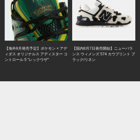
【海外9月発売予定】ポケモン × アデ
【国内8月7日発売開始】ニューバラ
ィダス オリジナルス アディスター コ
ンス ウィメンズ 574 カウプリント ブ
ントロール 5 "レックウザ"
ラック/リネン