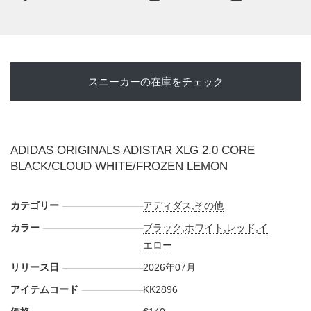
る鮮やかなレッドが差し色として機能。その上に半透明感の
あるピンクのケージを重ね、ミッドフットからヒールへかけ
てはスモーキーなブルーグレーへと色味を変化させている。
黒いトゥガードと厚みのあるソールユニットが足元の重心を
スニーカーの在庫をチェック
作り、ホワイトのシュータン、ヒールパーツが全体に抜け感
をプラス。さらにスリーストライプスとヒールロゴにフロー
ズンレモンを差し込むことで、暗いトーンの中にモダンな印
象を作り出している。横から見ると、ケージとスリーストラ
ADIDAS ORIGINALS ADISTAR XLG 2.0 CORE
イプスがレイヤーを細かく区切り、後足部のシルバーパーツ
BLACK/CLOUD WHITE/FROZEN LEMON
がランニングギアらしい金属的なニュアンスを添える。アー
カイブ由来の機能美と、現在のストリートに映えるボリュー
カテゴリー
ム感を両立した、"ADISTAR XLG 2.0"らしい個性が際立つ配
アディダス
,
その他
色となっている。
カラー
ブラック
,
ホワイト
,
レッド
,
イ
海外では2026年7月より、アディダス取扱店にて発売開始。
エロー
価格は€140。また新たな情報が入り次第、スニーカーウォー
リリース日
2026年07月
ズの
X
や
Facebook
などで報告したい。
アイテムコード
KK2896