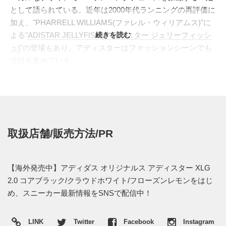
として語られている。近年は2000年代ランニングの再評価に
加え、"PHARRELL WILLIAMS(ファレル・ウィリアムス)"に
よる"
ADISTAR JELLYFISH(アディスター ジェリーフィッシ
続きを読む
ュ)
"の登場もあり、アディスターはファッションシーンでも
注目を集めている。
今作の"ADISTAR XLG 2.0(アディスター XLG 2.0)"では、
2000年代ランニングシューズのスピード感を受け継ぎなが
ら、日常のスタイリングで存在感を放つようにアレンジされ
ている。メッシュアッパーの上からRPUモールドケージを重
ね、サイドのスリーストライプスも平面的なロゴではなく、
取扱店舗/販売方法/PR
足を包み込むパーツの一部として配置。前足部からヒールに
かけて大きくうねるソールラインは、2000年代ランニングシ
ューズを現代的に解釈し、マキシマルな雰囲気へアレンジし
【海外発売中】アディダス オリジナルス アディスター XLG
ている。またヒールには"ADIPRENE(アディプリン)"クッシ
2.0 コアブラック/クラウドホワイト/フローズンレモンをはじ
ョニングを備え、見た目のボリュームだけでなく、デイリー
め、スニーカー最新情報をSNSで配信中！
に履ける快適性も追求されている。
今回は、コアブラック、クラウドホワイト、フローズンレモ
LINK
Twitter
Facebook
Instagram
ンを組み合わせた一足。アッパーは、トゥからサイドへ広が