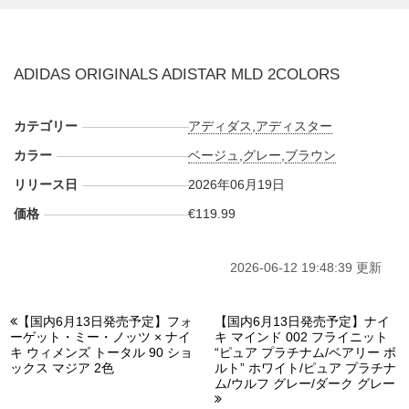
ーストライプスを配置。クリームトーンのソールが柔らかな
コントラストを生み、自然の質感を思わせるアースカラーが
重厚なシルエットに奥行きを加えている。もう一方の"グレ
ADIDAS ORIGINALS ADISTAR MLD 2COLORS
ー"は、濃淡のグレーでアッパー全体をまとめ、メタリック
なシルバー調のスリーストライプスをアクセントに採用。ア
イボリーのソールが全体を軽やかに見せ、2000年代ランニン
カテゴリー
アディダス
,
アディスター
グシューズのハイテクな雰囲気を、都会的なルックスへと引
カラー
ベージュ
,
グレー
,
ブラウン
き締めている。
リリース日
2026年06月19日
海外では2026年6月19日よりアディダス取扱店にて発売予
価格
€119.99
定。価格は各€119.99。また新たな情報が入り次第、スニー
カーウォーズの
X
や
Facebook
などで報告したい。
2026-06-12 19:48:39 更新
■EARTH STRATA/WONDER BEIGE/TRACE
【国内6月13日発売予定】フォ
【国内6月13日発売予定】ナイ
BROWN(KH6407)
ーゲット・ミー・ノッツ × ナイ
キ マインド 002 フライニット
■GREY THREE/GREY/GREY TWO(KH8334)
キ ウィメンズ トータル 90 ショ
“ピュア プラチナム/ベアリー ボ
ックス マジア 2色
ルト” ホワイト/ピュア プラチナ
ム/ウルフ グレー/ダーク グレー