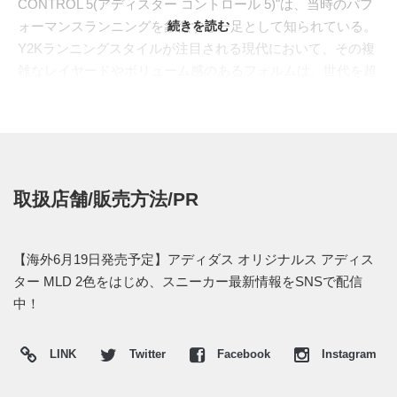
CONTROL 5(アディスター コントロール 5)"は、当時のパフ
ォーマンスランニングを象徴する一足として知られている。
続きを読む
Y2Kランニングスタイルが注目される現代において、その複
雑なレイヤードやボリューム感のあるフォルムは、世代を超
えてファッションアイテムとして受け入れられている。
その機能的なデザインを、よりデイリーユース向けに再構成
したのが"ADISTAR MLD(アディスター MLD)"である。アッ
パーは通気性に優れた粗めのメッシュをベースに、レザーと
シンセティック素材のオーバーレイを重ねた構成。トウから
取扱店舗/販売方法/PR
サイド、ヒールにかけて丸みのある補強パーツを走らせるこ
とで、2000年代ランニングシューズらしい立体感を表現。サ
イドには立体的なスリーストライプスを配置し、足元には厚
【海外6月19日発売予定】アディダス オリジナルス アディス
みのあるミッドソールを搭載。クラシックなランニングシュ
ター MLD 2色をはじめ、スニーカー最新情報をSNSで配信
ーズの雰囲気を残しながら、現代のボリュームスニーカーと
中！
しても履きやすいバランスへと仕上げられている。
今回ラインナップされるのは、素材の陰影を引き出したシッ
LINK
Twitter
Facebook
Instagram
クな2色。"アースストラータ"は、温かみのあるブラウンのメ
ッシュに濃淡の異なるオーバーレイを重ね、ベージュのスリ