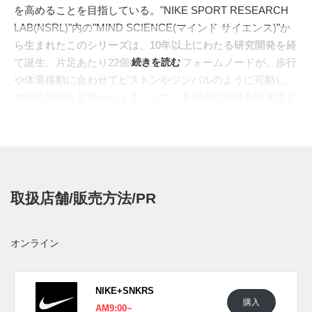
を高めることを目指している。"NIKE SPORT RESEARCH
LAB(NSRL)"内の"MIND SCIENCE(マインド サイエンス)"か
ら生まれたこのシリーズは、10年以上にわたる研究開発を経
て誕生。片足あたり22個の独立したフォームノードが、歩行
続きを読む
や体重移動に合わせてピストンやジンバルのように可動し、
地面の質感を足裏へ伝えることで、着用者の感覚を研ぎ澄ま
せる。
ミュール型の"MIND 001"に対し、"MIND 002"は足をフット
ベッドへしっかり固定するスニーカーシルエットを採用。よ
り高いホールド性を備え、足裏のノードによる独特なフィー
ドバックを安定して受け取れるのが特徴である。この実験的
取扱店舗/販売方法/PR
なプラットフォームは、すでに"FRAGMENT DESIGN(フラ
グメント デザイン)"とのコラボレーションでも、"
MIND 002
SP FLYKNIT BLACK
"や"
MIND 002 SP FLYKNIT PARTICLE
オンライン
GREY
"が展開されて注目を集めた。
最新作は、ホワイト、ウルフグレー、ダークグレーを重ねた
クリーンなカラーウェイ。アッパーには柔らかく伸縮性のあ
NIKE+SNKRS
購入
る"FLYKNIT(フライニット)"を用い、毛羽立ちのあるような
AM9:00~