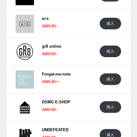
立体的な質感、露出したステッチ、機能的なシューレース構
造によって、"ISPA"ラインにも通じる実験的なムードを漂わ
a+s
せている。淡い"BARELY VOLT(ベアリー ボルト)"は、アッ
購入
AM9:00~
パーの編み目やアウトソールのフォームノードに差し込ま
れ、白とグレーの静かなトーンに神経を刺激するような鮮度
をプラス。彫刻的なミッドソール、足裏に並ぶ丸みを帯びた
gr8 online
ノード、フットウェアの内部構造をあえて見せるようなデザ
購入
AM9:00~
インが、"MIND"というコンセプトを視覚的にも物語る。
海外では2026年夏にナイキ取扱店にて発売予定。価格は未
定。
Forget-me-nots
購入
AM9:00〜
UPDATE
日本国内では2026年6月13日にNIKE+SNKRSで発売予定。価
DSMG E-SHOP
格は20,900円 (税込)。また新たな情報が入り次第、スニーカ
購入
AM9:00~
ーウォーズの
X
や
Facebook
などで報告したい。
UNDEFEATED
購入