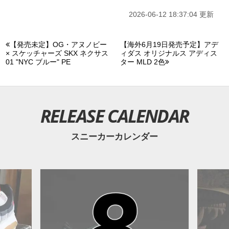
日本国内では2026年6月13日よりForget-me-notsにて発売予
2026-06-12 18:37:04 更新
定。価格は未定。また新たな情報が入り次第、スニーカーウ
ォーズの
X
や
Facebook
などで報告したい。
【発売未定】OG・アヌノビー
【海外6月19日発売予定】アデ
× スケッチャーズ SKX ネクサス
ィダス オリジナルス アディス
01 "NYC ブルー" PE
ター MLD 2色
■GREEN GUSTO/BLACK/METALLIC SILVER(IQ5683-300)
■SHY PINK/UNIVERSITY RED/BLACK/METALLIC
SILVER(IQ5683-601)
RELEASE CALENDAR
スニーカーカレンダー