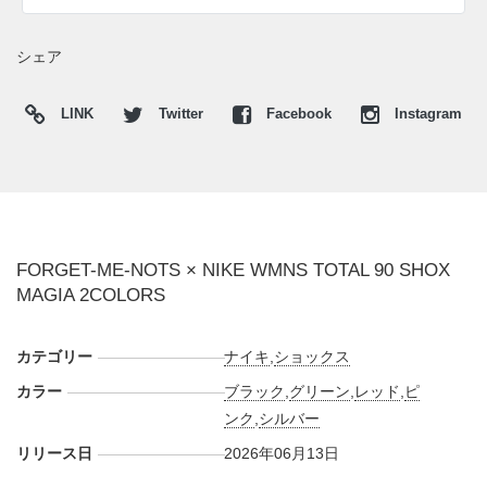
いる。
本作では、FMNの美意識を鮮やかな2カラーで登場する。先
シェア
に姿を現した"GREEN GUSTO/BLACK/METALLIC
SILVER"は、グリーンのグラデーションを効かせた艶やかな
LINK
Twitter
Facebook
Instagram
アッパーを主役に、つま先側を深いトーンで引き締め、ブラ
ックのスウッシュとアウトソールでシャープな輪郭を作り出
す。サイドにはパンチングを施したメタリックシルバーのパ
ネル、ヒールには鏡面のようなシルバーのカウンターを配
置。クリアパーツをまとった"SHOX"コラムがメカニカルな
存在感を放ち、ピッチ由来の機能美をストリート向けに磨き
FORGET-ME-NOTS × NIKE WMNS TOTAL 90 SHOX
MAGIA 2COLORS
上げている。ブラックのシュータンには小さなスウッシュ、
インソールには"FMN"ロゴと勿忘草のモチーフをセットし、
ブランド名とリンクする繊細なディテールも忍ばせた。もう
カテゴリー
ナイキ
,
ショックス
一方には"SHY PINK/UNIVERSITY RED/BLACK/METALLIC
カラー
ブラック
,
グリーン
,
レッド
,
ピ
SILVER"がスタンバイ。淡いブラックの爪先にピンクからレ
ンク
,
シルバー
ッドへのグラデーション、そしてメタリックシルバーのショ
リリース日
2026年06月13日
ックスを組み合わせ、同じシルエットの持つフットボール感
をより華やかで鋭いムードへ導いている。