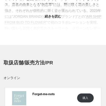
ス。店名の由来となる"勿忘草"には、野に咲く花の美しさと
強さ、それぞれが個性的に輝く姿が重ねられている。2023年
には"JORDAN BRAND(ジョーダン ブランド)"との"
続きを読む
AIR SHIP
FROM BUD TO FLOWER
"で初のコラボレーションを実現。
白い蕾から花開く勿忘草のストーリーを、クリーンなレザー
や淡いブルー、切りっぱなしのようなエッジで表現し、FMN
らしい静かな強さを印象づけた。
今回ベースに選ばれた"TOTAL 90 SHOX MAGIA(トータル 90
ショックス マジア)"は、2000年前後の"
TOTAL 90(トータル
90)
"と"
SHOX(ショックス)
"を結びつけたアーカイブである。
取扱店舗/販売方法/PR
パワーと精度を追求したサッカーシューズの流線的なアッパ
ーに、円柱状のコラムで衝撃吸収と反発性をもたら
す"SHOX"をヒールへ搭載。2003年にインドアフットボール
オンライン
シューズとして登場した"MAGIA"は、キルティングのような
前足部、オフセット気味のシューレース、むき出しのヒール
ユニットによって、Y2Kらしい未来感を放った。近年はフッ
Forget-me-nots
購入
トボールを日常のスタイルへ取り込む流れとともに再評価さ
れ、女性の足元にも映えるハイブリッドとして注目を集めて