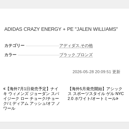
現段階では"J-DUB"のみのPEカラーとなり、発売は未定とな
っている。また新たな情報が入り次第、スニーカーウォーズ
の
X
や
Facebook
などで報告したい。
ADIDAS CRAZY ENERGY + PE "JALEN WILLIAMS"
カテゴリー
アディダス
,
その他
カラー
ブラック
,
ブロンズ
2026-05-28 20:09:51 更新
【海外7月1日発売予定】ナイ
【海外5月発売開始】アシック
キ ウィメンズ ジョーダン スパ
ス スポーツスタイル ゲル NYC
イジーク ロー チョーク/チョー
2.0 ホワイト/オートミール
ク/ミディアム アッシュ/オフ ノ
ワール