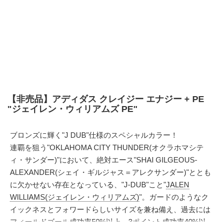
【非売品】アディダス クレイジー エナジー + PE
"ジェイレン・ウィリアムズ PE"
ブロンズに輝く"J DUB"仕様のスペシャルカラー！
連覇を狙う"OKLAHOMA CITY THUNDER(オクラホマシテ
ィ・サンダー)"において、絶対エース"SHAI GILGEOUS-
ALEXANDER(シェイ・ギルジャス＝アレクサンダー)"ととも
に欠かせない存在となっている、"J-DUB"こと"
JALEN
WILLIAMS(ジェイレン・ウィリアムズ)
"。ガードのようなク
イックネスとフォワードらしいサイズを兼ね備え、過去には
フィールドゴール成功率50%以上、3ポイント成功率40%以