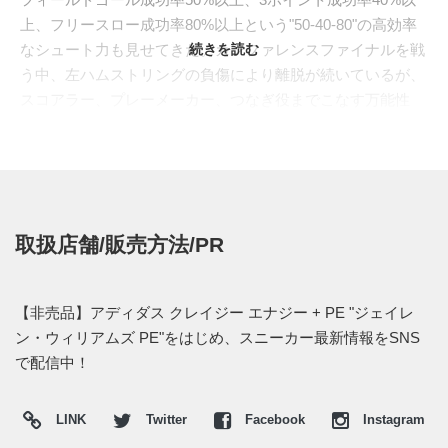
上、フリースロー成功率80%以上という"50-40-80"の高効率
なシュート力も見せてきた。カンファレンスファイナルを戦
続きを読む
う中、左ハムストリングの負傷により離脱が続いているが、
スコアラー、プレーメーカー、つなぎ役までこなす万能性
は、サンダーの連覇に欠かせないピースとなっている。
"
ADIDAS(アディダス)
"との契約下では、"
HARDEN VOL.9(ハ
ーデン ボリューム 9)
"、そして"
HARDEN VOL.10(ハーデン
ボリューム 10)
"からも"J DUB"カラーが登場。プレイヤー専
用の枠を越えて一般発売へつながったことは、アディダスが
取扱店舗/販売方法/PR
彼に寄せる期待の大きさを感じさせる。
新たに、2026年に登場した新作モデル"
CRAZY ENERGY+
(クレイジー エナジー プラス)
"からもPEカラーがお披露目さ
【非売品】アディダス クレイジー エナジー + PE "ジェイレ
れた。足全体を覆う成型シェルアッパーと、"LIGHTSTRIKE
ン・ウィリアムズ PE"をはじめ、スニーカー最新情報をSNS
PRO(ライトストライク プロ)"を搭載したミッドソールを、
で配信中！
光沢のあるブロンズカラーで統一。履き口に差したブラック
が未来的なビジュアルを引き締め、ヒールにはシグネチャー
LINK
Twitter
Facebook
Instagram
ロゴが刻まれる。