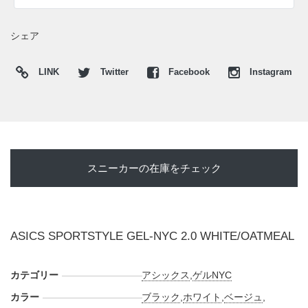
クレザーをレイヤードしたアッパーは淡いトーンでまとめら
れ、サイドのアシックスストライプや補強パーツにはグレー
シェア
とブラックを重ねてメリハリのある陰影をプラス。控えめな
がら奥行きのある表情を作り出している。ボリュームのある
LINK
Twitter
Facebook
Instagram
ソールユニットも同系色で整え、"GEL"にはブラックを差し
込むことで足元を引き締めた。主張しすぎないニュートラル
カラーでありながら、素材の重なりと立体的なパネル構成に
よって、落ち着いた存在感をもたらしてくれる仕上がりとな
っている。
スニーカーの在庫をチェック
海外では2026年5月よりアシックス取扱店にて発売開始。価
格は$187.95。また新たな情報が入り次第、スニーカーウォ
ーズの
X
や
Facebook
などで報告したい。
ASICS SPORTSTYLE GEL-NYC 2.0 WHITE/OATMEAL
カテゴリー
アシックス
,
ゲルNYC
カラー
ブラック
,
ホワイト
,
ベージュ
,