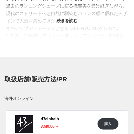
過去のランニングシューズに宿る機能美を受け継ぎながら、
現代のストリートへと自然に馴染むバランス感に優れたデザ
インで人気を集めてきた。
続きを読む
そのアップデートモデルとなる"GEL-NYC 2.0(ゲル NYC
2.0)"が、2026年にデビューを飾った。アッパーは2000年発
売の"GEL-1050(ゲル 1050)"をベースに、通気性の良いメッシ
ュと楕円形にカットアウトされたオーバーレイで構成。新た
に設計されたソールは"GEL-1050"を基調としつつ、ライフス
タイル向けに"GEL-LYTE DS II(ゲル ライト DS II)"のデザイ
ン要素も取り入れている。さらに"TRUSSTIC(トラスティッ
取扱店舗/販売方法/PR
ク)"サポートユニット、"GEL(ゲル)"テクノロジー、"FF
BLAST PLUS(FF ブラスト プラス)"を組み合わせたミッドソ
ール構造によって、初代"GEL-NYC"よりも軽量でソフトな履
海外オンライン
き心地を提供。楕円形のカットアウトを多用することで、よ
り未来的な雰囲気を強めている。
今回は淡く上品なニュートラルトーンで構成。清潔感のある
43einhalb
購入
ホワイトをベースに、柔らかなオートミールカラーを重ねた
AM0:00〜
ニューカラーとなる。メッシュ、スウェード、シンセティッ