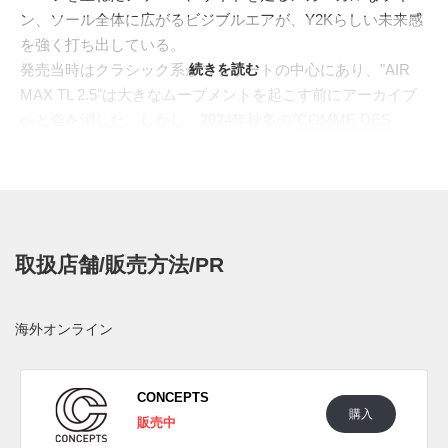
ン、ソール全体に広がるビジブルエアが、Y2Kらしい未来感
を強く打ち出している。
発売当時はクラシック系がストリートの中心にあり、"AIR
続きを読む
MAX TL 2.5"は大きなムーブメントを起こす前にアーカイブ
へと姿を消した。しかし、2024年秋冬の"
COMME DES
GARÇONS HOMME PLUS(コム デ ギャルソン・オム プリ
ュス)
"で再び脚光を浴びると、2000年代的なボリュームやメ
カニカルなラインワークが現代のスタイルと呼応。クラシッ
ク過ぎず、最新モデルとも違う、その中間にあるテック感が
再評価されている。
取扱店舗/販売方法/PR
今回ラインナップされたのは、アイアングレーとダークスモ
ークグレーをベースに、ライトリキッドライムを差し込んだ
ニューカラー。通気性を備えたテキスタイルにスムースなシ
海外オンライン
ンセティックレザーを組み合わせ、濃淡のあるグレーで立体
的なレイヤーを構成。サイドのスウッシュやミッドソール内
部には鋭いライムカラーを走らせ、無機質なボディにエネル
CONCEPTS
購入
ギッシュなコントラストをもたらしている。フルレングス
販売中
の"MAX AIR"が生むボリュームと、波打つアッパーデザイン