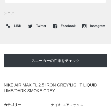
が一体となり、足元に存在感を放つ一足へと仕上げられてい
る。
シェア
海外では2026年5月にCONCEPTSにて発売開始。価格は
$190。また新たな情報が入り次第、スニーカーウォーズの
X
LINK
Twitter
Facebook
Instagram
や
Facebook
などで報告したい。
スニーカーの在庫をチェック
NIKE AIR MAX TL 2.5 IRON GREY/LIGHT LIQUID
LIME/DARK SMOKE GREY
カテゴリー
ナイキ
,
エアマックス