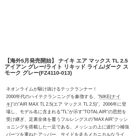
【海外5月発売開始】 ナイキ エア マックス TL 2.5
アイアン グレー/ライト リキッド ライム/ダーク ス
モーク グレー(FZ4110-013)
ネオンライムが駆け抜けるテックランナー！
2000年代のハイテクランニングを象徴する、"
NIKE(ナイ
キ)
"の"AIR MAX TL 2.5(エア マックス TL 2.5)"。2006年に登
場し、モデル名に含まれる"TL"が示す"TOTAL AIR"の思想を
受け継ぎ、足裏全体を覆うフルレングスの"MAX AIR"クッシ
ョニングを搭載した一足である。メッシュの上に波打つ補強
パーツを重ねたアッパー、サイドを走るメカニカルなライ