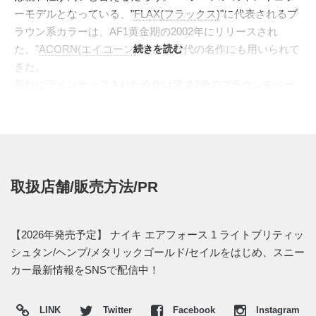
ーモデルとなっている、"
FLAX(フラックス)
"に代表されるブ
ラウン系カラーは、AF1黄金期の2002年にリリースされ
た、"
ACORN(エイコーン)
続きを読む
"など、歴代の名作にも用いられて
きた。
新たにラインナップされた今作は濃淡2色のブラウンをベー
スとしたローカットだ。オーバーレイにはライトブリティッ
シュタン、アンダーレイにはヘンプを採用。サイドのスウッ
シュとソールユニットはセイルカラーを配し、ブラウンのベ
ースと共にナチュラルなカラーパレットを構成した。ヒール
サイドにはメタリックゴールドのスモールスウッシュが加え
取扱店舗/販売方法/PR
られ、存在感を漂わせる1足となっている。
海外では2026年にナイキ取扱店にて発売予定。価格は
$115。また新たな情報が入り次第、スニーカーウォーズの
X
【2026年発売予定】 ナイキ エアフォース 1 ライトブリティッ
や
Facebook
などで報告したい。
シュタン/ヘンプ/メタリックゴールド/セイルをはじめ、スニー
カー最新情報をSNSで配信中！
LINK
Twitter
Facebook
Instagram