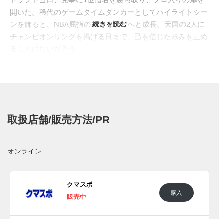
開いた。稀代のゲームタイムダンカーとしてハイライトシー
ンを飾ると、NBA屈指のスコアラーへと成長。天国の2人に
続きを読む
チャンピオンリングを掲げる日まで、己を信じた歩みを止め
ることはないだろう。
"
ADIDAS(アディダス)
"からは最新シグネチャーとな
る"
ANTHONY EDWARDS 2(アンソニーエドワーズ 2)
"に続
き、超一流の証となるテイクダウンモデル"
BELIEVE THAT
1(ビリーブ ザット 1)
"が与えられる。ミッドフットには通気
性とサポート性を両立するルーバー状のサポートケージを搭
取扱店舗/販売方法/PR
載。ミッドソールには、汎用性を高めたフォーム素材
"DREAMSTRIKE(ドリームストライク)"を採用し、価格抑え
つつ汎用性を高めている。最新カラーは、シューズ全体に深
オンライン
みのあるブルーを重ね、"
AE 1 VELOCITY BLUE(AE 1 ベロ
シティブルー)
"を想起させる仕上がり。シューレースにはネ
オングリーンのアクセントを添え、"ウルブズ"のチームカラ
クマスポ
購入
ーを表現した。
販売中
海外では2026年夏にアディダス取扱店にて発売予定。価格は