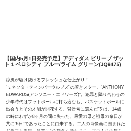
【国内5月1日発売予定】アディダス ビリーブ ザッ
ト 1 ベロシティ ブルー/ライム グリーン(JQ9475)
涼風が駆け抜けるフレッシュな仕上がり！
"ミネソタ・ティンバーウルブズ"の若きスター、"ANTHONY
EDWARDS(アンソニー・エドワーズ)"。犯罪と隣り合わせの
少年時代はフットボールに打ち込むも、バスケットボールに
出会うとその才能が開花する。背番号に選んだ"5"は、14歳
の時にわずか8ヶ月の間に失った、最愛の母と祖母の命日が
共に"5日"であったことに由来する。二人の肖像画に囲まれた
ドラフト当日、見事に1位指名を勝ち取り、プロ入りの扉を