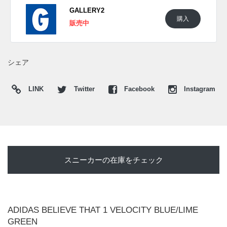
$100。
GALLERY2
購入
販売中
UPDATE
日本国内では2026年5月1日にアディダス取扱店にて発売開
始。価格は12,100円 (税込)。 また新たな情報が入り次第、ス
シェア
ニーカーウォーズの
X
や
Facebook
などで報告したい。
LINK
Twitter
Facebook
Instagram
スニーカーの在庫をチェック
ADIDAS BELIEVE THAT 1 VELOCITY BLUE/LIME
GREEN