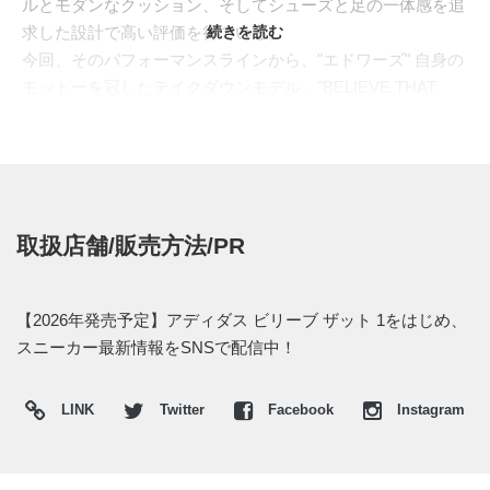
ルとモダンなクッション、そしてシューズと足の一体感を追
求した設計で高い評価を得ている。
続きを読む
今回、そのパフォーマンスラインから、"エドワーズ" 自身の
モットーを冠したテイクダウンモデル、"BELIEVE THAT
1(ビリーブ ザット 1)" がお披露目となった。軽やかなローカ
ットシルエットをベースに、ミッドフットには通気性とサポ
ート性を両立するルーバー状のサポートケージを搭載。ミッ
ドソールには、汎用性を高めたフォーム素材
"DREAMSTRIKE(ドリームストライク)" を採用している。価
取扱店舗/販売方法/PR
格を "100ドル" に抑えながらも、日常的なワークアウトやプ
レーにおいて十分な衝撃吸収性と快適性を提供する設計であ
る。
【2026年発売予定】アディダス ビリーブ ザット 1をはじめ、
メインのシグネチャーモデルと並行してテイクダウンモデル
スニーカー最新情報をSNSで配信中！
が展開されるプレーヤーは、リーグでもごく一握りのエリー
トに限られる。この "BELIEVE THAT 1" の登場は、"エドワ
LINK
Twitter
Facebook
Instagram
ーズ" が真のエリートの領域へと足を踏み入れた証であり、
彼のさらなる飛躍を予感させる一足となっている。
海外では2025年にアディダス取扱店にて発売予定。価格は