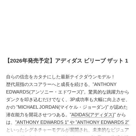
【2026年発売予定】アディダス ビリーブ ザット 1
自らの信念をカタチにした最新テイクダウンモデル！
歴代屈指のスコアラーへと成長を続ける、"ANTHONY
EDWARDS(アンソニー・エドワーズ)"。驚異的な跳躍力から
ダンクを叩き込むだけでなく、3P成功率も大幅に向上させ、
かの "MICHAEL JORDAN(マイケル・ジョーダン)" が認めた
潜在能力を開花させつつある。"
ADIDAS(アディダス)
" から
は、
"ANTHONY EDWARDS 1" や "ANTHONY EDWARDS 2"
といったシグネチャーモデルが展開され、未来的なビジュア