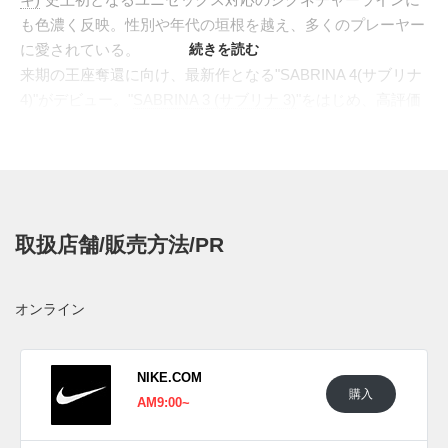
も色濃く反映。性別や年代の垣根を越え、多くのプレーヤー
に愛されている。
続きを読む
来期の王座奪還に向け、最新作となる"SABRINA 4(サブリナ
4)"がデビュー。"
SABRINA 3 (サブリナ 3)
"をはじめ、高評価
を得てきたシリーズのDNAを受け継ぎながら、今作ではより
シャープで無駄を削ぎ落としたデザインへと進化。新たに搭
載される"TPU フライプレート"は、短距離走者がスタートブ
ロックから飛び出す感覚をもとに再設計。前足部に内蔵され
た"ズーム エア ユニット"と、クッション性に優れた"クシュ
取扱店舗/販売方法/PR
ロン3.0"ミッドソールとの組み合わせにより、レスポンスを
高めている。アッパーの前足部は、優れたフィット感をもた
らす圧縮成形を採用し、サイドにかけては、"サブリナ"のル
オンライン
ーツにある"ルーマニア"の伝統と工芸を思わせる新たな触感
プリントをオン。リファインされた足裏のトラクションパタ
ーンは、縦にグルーブを走らせ、優れたコートフィールを実
NIKE.COM
購入
現した。ファーストカラーのエメラルドグリーンは、ドラフ
AM9:00~
ト入団以来忠誠を誓ってきた"NY リバティ"のチームカラー