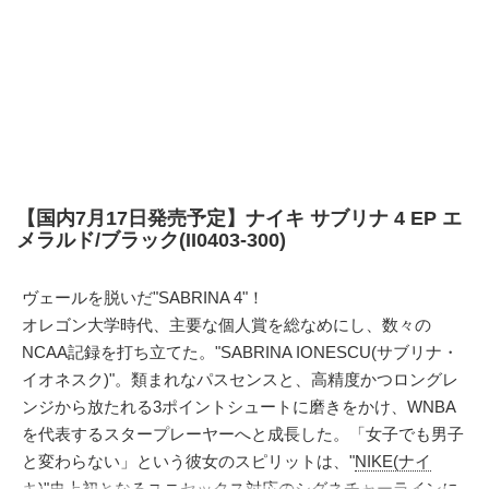
【国内7月17日発売予定】ナイキ サブリナ 4 EP エ
メラルド/ブラック(II0403-300)
ヴェールを脱いだ"SABRINA 4"！
オレゴン大学時代、主要な個人賞を総なめにし、数々の
NCAA記録を打ち立てた。"SABRINA IONESCU(サブリナ・
イオネスク)"。類まれなパスセンスと、高精度かつロングレ
ンジから放たれる3ポイントシュートに磨きをかけ、WNBA
を代表するスタープレーヤーへと成長した。「女子でも男子
と変わらない」という彼女のスピリットは、"
NIKE(ナイ
キ)
"史上初となるユニセックス対応のシグネチャーラインに