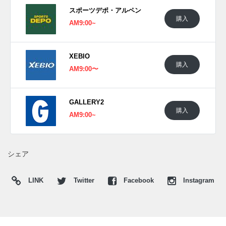
を想起。鏡面仕上げのスウッシュには、このシューズを履い
スポーツデポ・アルペン
たアスリートに、自分自身を重ね合わせてほしい、というメ
購入
AM9:00~
ッセージが込められる。
海外では2026年7月17日にナイキ取扱店にて発売予定。価格
は$135。
XEBIO
購入
AM9:00〜
UPDATE
日本国内では2026年7月17日にナイキ取扱店にて発売予定。
価格は15,730円 (税込)。 また新たな情報が入り次第、スニー
GALLERY2
購入
カーウォーズの
X
や
Facebook
などで報告したい。
AM9:00~
シェア
LINK
Twitter
Facebook
Instagram