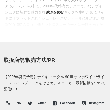
ア"のトレンドの中で、2000年代特有のテクニカルなデザイ
ンは逆に新鮮な魅力を放つ。正確なキックを生むためにサイ
続きを読む
ドにオフセットされたシューレースや、ヒールに配された攻
撃的な"90"のロゴ。他のレトロスニーカーとは一線を画すそ
の機能美は、当時を知るファンには懐かしく、新たな世代に
は革新的に映るはずだ。
最新作では、そのアイコニックなアッパーを、光の当たり方
で表情を変えるイリディセント素材で包み込んだ。外側は艶
やかなピンク、内側はホワイトに近い色合いで切り替えるこ
取扱店舗/販売方法/PR
とで、見る角度によって異なる輝きを放つ。サイドのスウッ
シュや象徴的なサークルロゴはブラックで染め上げ、煌びや
かなボディ全体を力強く引き締めた。Y2Kの空気感を纏った
【2026年発売予定】ナイキ トータル 90 III オフホワイト/ライ
シャイニーな仕上がりは、足元で圧倒的な存在感を発揮する
ト シルバー/ブラックをはじめ、スニーカー最新情報をSNSで
一足となっている。
配信中！
海外では2026年にナイキ取扱店にて発売予定。価格は
$115。また新たな情報が入り次第、スニーカーウォーズの
X
LINK
Twitter
Facebook
Instagram
や
Facebook
などで報告したい。