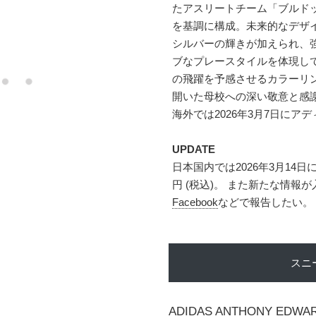
たアスリートチーム「ブルド
を基調に構成。未来的なデザ
シルバーの輝きが加えられ、強
ブなプレースタイルを体現し
の飛躍を予感させるカラーリン
開いた母校への深い敬意と感
海外では2026年3月7日にア
UPDATE
日本国内では2026年3月14日
円 (税込)。 また新たな情
Facebook
などで報告したい。
スニ
ADIDAS ANTHONY EDWAR