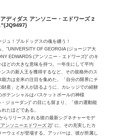
】アディダス アンソニー・エドワーズ 2
JQ9497)
ージュ！ブルドッグスの魂を纏う！
NIVERSITY OF GEORGIA (ジョージア大
ONY EDWARDS (アンソニー・エドワーズ)" のキ
いほどの大きな意味を持つ。一年生にして平均
ァレンスの新人王を獲得するなど、その規格外のス
体能力は全米の注目を集めた。「自分の限界にチ
の財産」と本人が語るように、カレッジでの経験
のポテンシャルはバスケットボールの神様
マイケル・ジョーダン)" の目にも留まり、「彼の運動能
られたほどである。
" からリリースされる彼の最新シグネチャーモデ
 2(アンソニーエドワーズ 2)
" に、その充実したカ
ラーウェイが登場する。アッパーは、彼が所属し