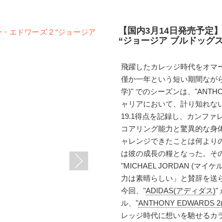
【国内3月14日発売予定
“ジョージア ブルドッグス”(
飛躍したカレッジ時代をオマ
僅か一年という短い期間ながら、"U
学)" でのシーズンは、"ANTH
ャリアにおいて、計り知れな
19.1得点を記録し、カンフ
コアリング能力と驚異的な身
ャレンジできたことは何より
は彼の成長の糧となった。そ
"MICHAEL JORDAN (
力は素晴らしい」と賛辞を送
今回、"
ADIDAS(アディダス)
ル、"
ANTHONY EDWARDS
レッジ時代に想いを馳せるカ