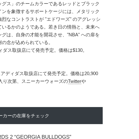
ッグス」のチームカラーであるレッドとブラック
インを象徴するサポートケージには、メタリック
烈なコントラストが "エドワーズ" のアグレッシ
ているかのようである。若き日の情熱と、未来へ
グは、自身の才能を開花させ、"NBA" への扉を
謝の念が込められている。
ディダス取扱店にて発売予定。価格は$130。
にアディダス取扱店にて発売予定。価格は20,900
報が入り次第、スニーカーウォーズの
Twitter
や
ーカーの在庫をチェック
DS 2 “GEORGIA BULLDOGS”