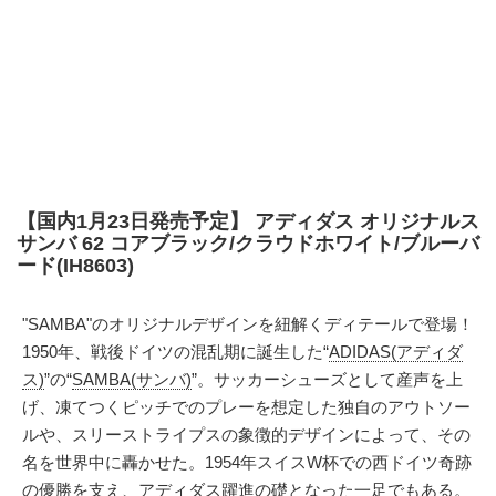
【国内1月23日発売予定】 アディダス オリジナルス
サンバ 62 コアブラック/クラウドホワイト/ブルーバ
ード(IH8603)
"SAMBA"のオリジナルデザインを紐解くディテールで登場！
1950年、戦後ドイツの混乱期に誕生した“
ADIDAS(アディダ
ス)
”の“
SAMBA(サンバ)
”。サッカーシューズとして産声を上
げ、凍てつくピッチでのプレーを想定した独自のアウトソー
ルや、スリーストライプスの象徴的デザインによって、その
名を世界中に轟かせた。1954年スイスW杯での西ドイツ奇跡
の優勝を支え、アディダス躍進の礎となった一足でもある。