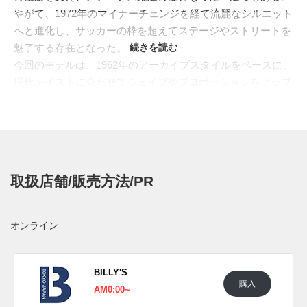
やがて、1972年のマイナーチェンジを経て流麗なシルエット
へと進化し、サッカーの枠を超えてステージやストリートを
魅了する存在となった。
続きを読む
今回のモデルは、1962年のアーカイブスタイルをベースに、
現代テイストに合わせてシェイプやプロポーションをアップ
デート。丸みを帯びたシルエットに、つま先の補強パーツや
金属製アイレットなど、オリジナルのディテールを生かしつ
つも履きやすさを向上させている。ソールにはつま先周りの
ガードや、滑り止め用の穴が3つ設けられ、黎明期のアディ
ダスが培ったアイデアを忠実に再現。クラシックな魅力と機
取扱店舗/販売方法/PR
能性が調和した、歴史ある“サンバ”の新たなかたちがここに
誕生した。
日本国内では2025年1月23日にアディダス取扱店にて発売予
オンライン
定。価格は25,300円 (税込)。また新たな情報が入り次第、ス
ニーカーウォーズの
Twitter
や
Facebook
などで報告したい。
BILLY'S
購入
AM0:00~