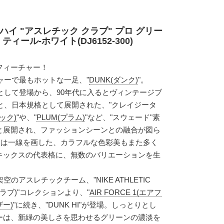
ハイ "アスレチック クラブ" プロ グリー
ィール-ホワイト(DJ6152-300)
フィーチャー！
チャーで最もホットな一足、"
DUNK(ダンク)
"。
ズとして登場から、90年代に入るとヴィンテージブ
ると、日本規格として展開された、"クレイジータ
ック)
"や、"
PLUM(プラム)
"など、"スウェード"素
と展開され、ファッションシーンとの融合が図ら
とは一線を画した、カラフルな色彩美もまた多く
キックスの代表格に、無数のバリエーションを生
のアスレチックチーム、"NIKE ATHLETIC
クラブ)"コレクションより、"
AIR FORCE 1(エアフ
ザー)
"に続き、"DUNK HI"が登場。しっとりとし
ーは、新緑の美しさを思わせるグリーンの濃淡を