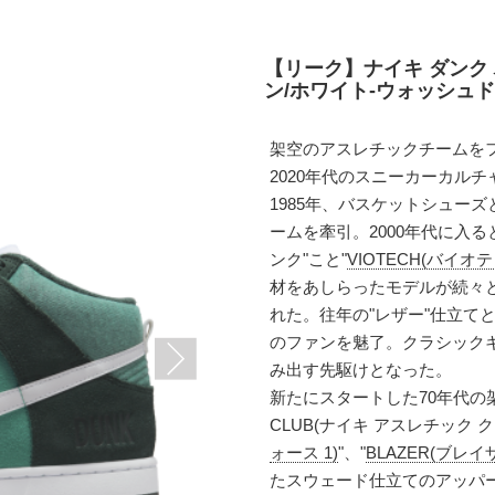
【リーク】ナイキ ダンク 
ン/ホワイト-ウォッシュド テ
架空のアスレチックチームを
2020年代のスニーカーカル
1985年、バスケットシュー
ームを牽引。2000年代に入
ンク"こと"
VIOTECH(バイオテ
材をあしらったモデルが続々
れた。往年の"レザー"仕立て
のファンを魅了。クラシック
み出す先駆けとなった。
新たにスタートした70年代の架空
CLUB(ナイキ アスレチック 
ォース 1)
"、"
BLAZER(ブレイ
たスウェード仕立てのアッパ