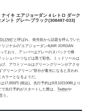
 ナイキ エアジョーダン 4 レトロ ダーク
ント グレー-ブラック(308497-033)
GLOW)
"と呼ばれ、発売前から話題を呼んでいた
ジナルの"エアジョーダン4(AIR JORDAN
となっており、アッパーはグレーのヌバックで構
メッシュパーツなどは黒で彩色。ミッドソールは
あげ、アウトソールはグリーングリーンがアクセ
"グリーングリーン"部分が蓄光になると言われ
じカラーとなるようだ。
は17,850円 (税込)。先行予約は8月10日00時より
どで先行予約がスタートした際は、
Twitter
や
思う。