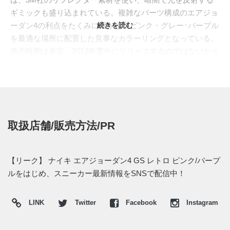
ギミックも盛り込まれている。複雑なパーツ構成のエアジョ
ーダン4の利点をたくみに活かし、ピンク・グレー･パープル
続きを読む
を最適な場所に配置した見事なカラーリングとなっている。
発売時期は未定。2013年度中にリリースするのではないかと
言われている。また国内リリース情報も含め、新たな情報が
入り次第、再度ピックアップしたいと思う。
取扱店舗/販売方法/PR
【リーク】 ナイキ エアジョーダン4 GS レトロ ピンク/パープ
ルをはじめ、スニーカー最新情報をSNSで配信中！
LINK
Twitter
Facebook
Instagram