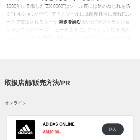
1989年に登場した"
ZX 8000
"はソール裏には足のねじれを防
ぐ"トルションバー"、アウトソールには耐摩耗性に優れF1レ
ースで使用されるタイヤのラバーを用いた"ポジトラクショ
続きを読む
ンランニングソール"、ヒール直下にはクッション性を高め
る"ソフトセル"を搭載。当時のアディダスのテクノロジーを
凝縮しクッションコンセプトの最上位モデルとして君臨し
た。インソールに当時のキャッチコピー"I WANT I CAN"を刻
印したオリジナルカラーが復刻。ミッドソールはクッション
性に優れたEVAで構築。異素材を散りばめたデコラティブな
アッパーは清涼なスカイブルーで染め上げ、"トルション"の
取扱店舗/販売方法/PR
シグネチャーカラー"ネオンイエロー"がアクセントを放つ。
当時最高クラスのスペックを誇る名作は美しい質感と端正な
シルエットも兼備。"30年"前のカラーとは思えない高い完成
オンライン
度を誇る。
日本国内では2019年1月1日より一部のatmosにて国内先行販
売開始予定。価格は15,400円(税込)。 新たな情報を入手次第
ADIDAS ONLINE
購入
スニーカーウォーズの
LINE@
で報告したい。
AM10:00~