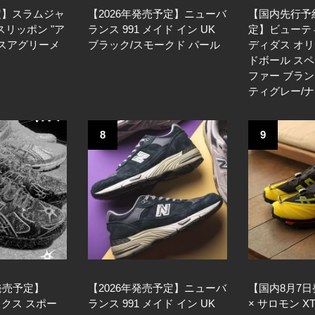
定】スラムジャ
【2026年発売予定】ニューバ
【国内先行予
 スリッポン "ア
ランス 991 メイド イン UK
定】ビューティ
ィスアグリーメ
ブラック/スモークド パール
ディダス オリ
ドボール スペ
ファー ブラン
ティグレー/
8
9
発売予定】
【2026年発売予定】ニューバ
【国内8月7
シックス スポー
ランス 991 メイド イン UK
× サロモン XT