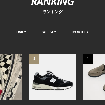
RANKING
ランキング
DAILY
WEEKLY
MONTHLY
3
4