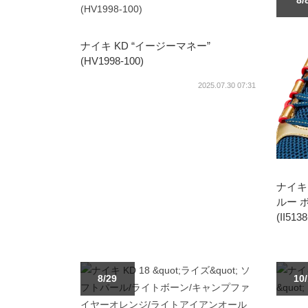
8/
ナイキ KD “イージーマネー”
(HV1998-100)
2025.07.30 07:31
ナイキ 
ルー 
(II513
8/29
10