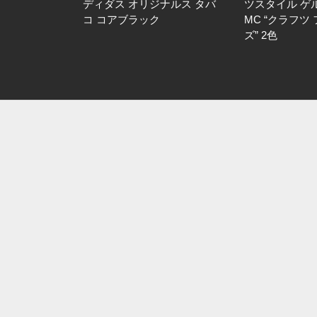
ディダス オリジナルス タバ
ツスタイル ゲ
コ コアブラック
MC “クラフツ
ズ” 2色