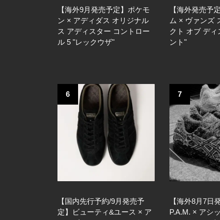
【海外9月発売予定】ポケモ
【海外発売予
ン × アディダス オリジナル
ム × ヴァンズ
ス アディスター コントロー
クト オブ デ
ル 5 "レックウザ"
ント"
6
7
【国内先行予約/9月発売予
【海外8月7日
定】ビューティ&ユース × ア
P.A.M. × ア