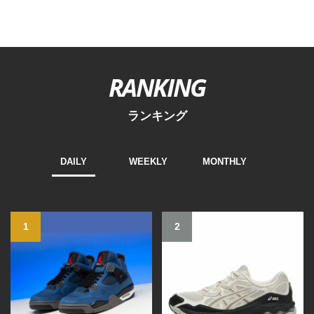
RANKING
ランキング
DAILY
WEEKLY
MONTHLY
1
2