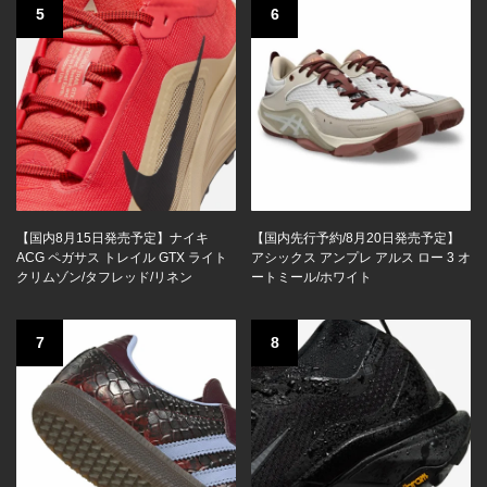
5
6
【国内8月15日発売予定】ナイキ
【国内先行予約/8月20日発売予定】
ACG ペガサス トレイル GTX ライト
アシックス アンプレ アルス ロー 3 オ
クリムゾン/タフレッド/リネン
ートミール/ホワイト
7
8