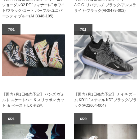
ジョーダン32 PF "フィナーレ" ホワイ
A.C.G. リバデルチ ブラック/アンスラ
ト/ブラック-コート パープル-ユニバ
サイト-ブラック(AR0479-002)
ーシティ ブルー(AH3348-105)
7/01
7/11
【国内7月1日発売予定】 バンズ ヴォ
【国内7月1日発売予定】 ナイキ ズー
ルト スケートハイ & スリッポン カッ
ム KD11 "スティル KD" ブラック/ブラ
ト ＆ ペースト LX 全2色
ック(AO2604-004)
6/21
6/29