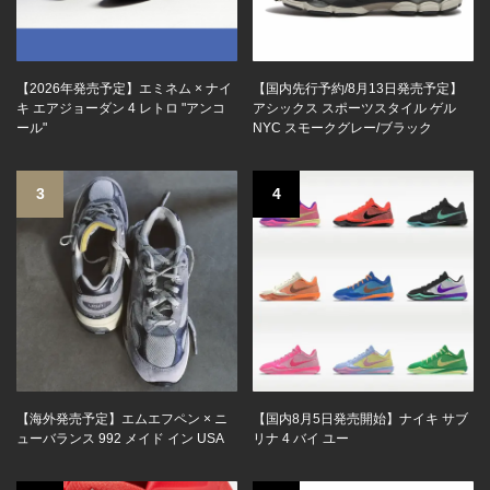
【2026年発売予定】エミネム × ナイ
【国内先行予約/8月13日発売予定】
キ エアジョーダン 4 レトロ "アンコ
アシックス スポーツスタイル ゲル
ール"
NYC スモークグレー/ブラック
3
4
【海外発売予定】エムエフペン × ニ
【国内8月5日発売開始】ナイキ サブ
ューバランス 992 メイド イン USA
リナ 4 バイ ユー