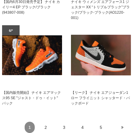
ナイキ ウィメンズ エアフォース1 ジ
【国内6月30日発売予定】 ナイキ カ
ェスター XX “トリプルブラック”ブラ
イリー4 EP ブラック/ブラック
ック/ブラック-ブラック(AO1220-
(943807-008)
001)
6/*
【国内販売開始】 ナイキ エアマック
【リーク】 ナイキ エアジョーダン1
ス95 SE "ジャスト・ドゥ・イット"
ロー フライニット シャッタード・バ
パック
ックボード
1
2
3
4
5