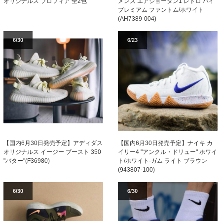
オリジナルス プロフィア 全2色
メンズ エアジョーダン1 レトロ ハイ
プレミアム ファントム/ホワイト
(AH7389-004)
6/30
6/23
【国内6月30日発売予定】ナイキ カ
【国内6月30日発売予定】アディダス
イリー4 "アンクル・ドリュー" ホワイ
オリジナルス イージー ブースト 350
ト/ホワイト-ガム ライト ブラウン
"バター"(F36980)
(943807-100)
6/30
6/30