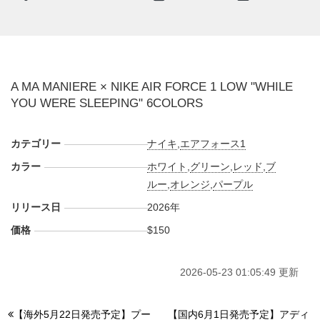
テキストを刻み、カスタム仕様のデュブレや専用ボックスも
加えた、レギュラーモデルとは一線を画す仕上がりとなって
いる。
カラーは全6色。バイオレットオレ、グリーンストーン、デ
A MA MANIERE × NIKE AIR FORCE 1 LOW "WHILE
ィフューズドブルーは、過去の"AMM"コラボを思わせる落ち
YOU WERE SLEEPING" 6COLORS
着いたトーンでまとめられ、キャニオンパープルは深みのあ
る紫でシックな印象に。一方、ユニバーシティレッドとレー
ザーオレンジは、これまでの"AMM"像とは異なるエネルギッ
カテゴリー
ナイキ
,
エアフォース1
シュな表情を見せている。
カラー
ホワイト
,
グリーン
,
レッド
,
ブ
海外では2026年夏にナイキ取扱店にて発売予定。価格は
ルー
,
オレンジ
,
パープル
$150。また新たな情報が入り次第、スニーカーウォーズの
X
リリース日
2026年
や
Facebook
などで報告したい。
価格
$150
■
VIOLET ORE/SUMMIT WHITE-DARK VIOLET
ORE(IO1543-200)
2026-05-23 01:05:49 更新
■
GREEN STONE/SUMMIT WHITE-TEAM GREEN(IO1543-
300)
【海外5月22日発売予定】プー
【国内6月1日発売予定】アディ
■
DIFFUSED BLUE/SUMMIT WHITE-NAVY(IO1543-400)