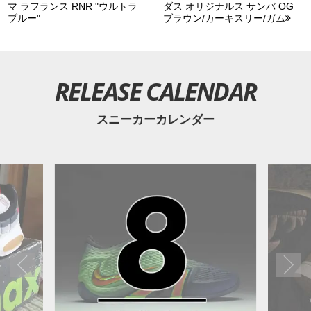
マ ラフランス RNR "ウルトラ
ダス オリジナルス サンバ OG
■
CANYON PURPLE/SUMMIT WHITE-CAVE
ブルー"
ブラウン/カーキスリー/ガム
PURPLE(IO1543-500)
■
UNIVERSITY RED/SUMMIT WHITE-TEAM RED(IO1543-
600)
RELEASE CALENDAR
■
LASER ORANGE/SUMMIT WHITE-PRO GOLD(IO1543-
800)
スニーカーカレンダー