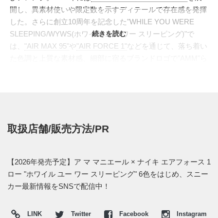
開し、異素材使いや限定数を示すディテールで存在感を発揮
した。さらに創立10周年を記念した"WHILE YOU WERE
SLEEPING/WYWS(ホワイル ユー ワー スリーピング)"で
続きを読む
は、
"AIR MAX 95"
や
"AIR FORCE 1"
などを通じて、落ち着い
た色調と上質な素材感、細部に宿るブランドロゴで"AMM"ら
しいエレガンスを表現してきた。
今回ラインナップされたのは、その"WYWS"のコンセプトを
受け継ぐ"AIR FORCE 1 LOW"の6色。従来のコラボで象徴的
だったバーガンディやバイオレット系の上品なムードを残し
ながら、ユニバーシティレッドやレーザーオレンジといった
取扱店舗/販売方法/PR
鮮やかなカラーまで展開し、ブランドの世界観をより開放的
なパレットで表現している。クォーターパネルの縁は切りっ
ぱなしにせず、丸みを持たせたロールドエッジで仕上げ、サ
【2026年発売予定】ア マ マニエール × ナイキ エアフォース 1
イドのスウッシュはシルバーとグレーのダブルレイヤー仕様
ロー "ホワイル ユー ワー スリーピング" 6色をはじめ、スニー
に。前足部のベンチレーションホールは"A"ロゴをかたど
カー最新情報をSNSで配信中！
り、シュータンには上質なレザーラベルを採用。そこ
に"NIKE AIR"と"A MA MANIÉRE"のロゴを刻印している。ヒ
LINK
Twitter
Facebook
Instagram
ールには"A"ロゴ、ミッドソール外側には"A MA MANIÉRE"の