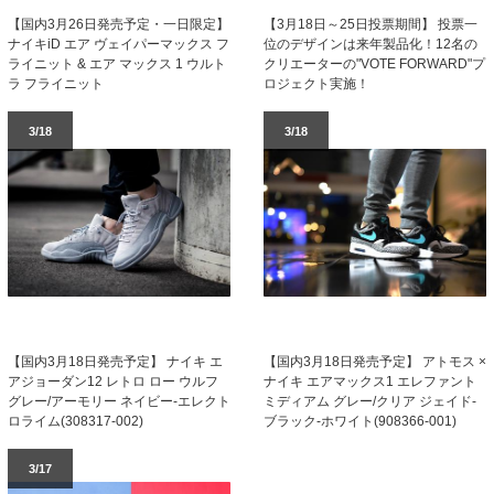
【国内3月26日発売予定・一日限定】
【3月18日～25日投票期間】 投票一
ナイキiD エア ヴェイパーマックス フ
位のデザインは来年製品化！12名の
ライニット & エア マックス 1 ウルト
クリエーターの"VOTE FORWARD"プ
ラ フライニット
ロジェクト実施！
3/18
3/18
【国内3月18日発売予定】 ナイキ エ
【国内3月18日発売予定】 アトモス ×
アジョーダン12 レトロ ロー ウルフ
ナイキ エアマックス1 エレファント
グレー/アーモリー ネイビー-エレクト
ミディアム グレー/クリア ジェイド-
ロライム(308317-002)
ブラック-ホワイト(908366-001)
3/17