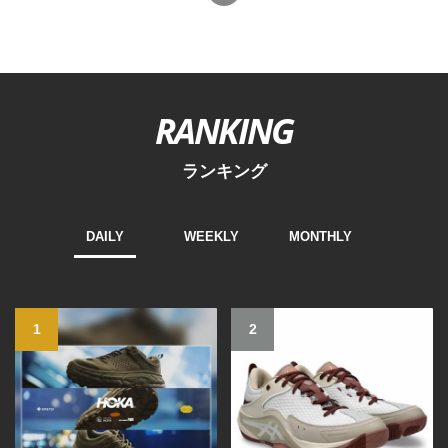
RANKING
ランキング
DAILY
WEEKLY
MONTHLY
1
2