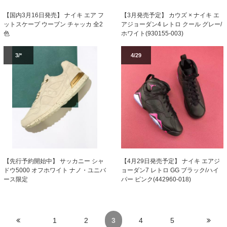
【国内3月16日発売】 ナイキ エア フ
【3月発売予定】 カウズ × ナイキ エ
ットスケープ ウーブン チャッカ 全2
アジョーダン4 レトロ クール グレー/
色
ホワイト(930155-003)
3/*
4/29
【4月29日発売予定】 ナイキ エアジ
【先行予約開始中】 サッカニー シャ
ョーダン7 レトロ GG ブラック/ハイ
ドウ5000 オフホワイト ナノ・ユニバ
パー ピンク(442960-018)
ース限定
1
2
3
4
5