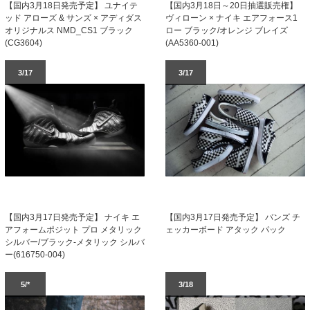
【国内3月18日発売予定】 ユナイテ
【国内3月18日～20日抽選販売権】
ッド アローズ & サンズ × アディダス
ヴィローン × ナイキ エアフォース1
オリジナルス NMD_CS1 ブラック
ロー ブラック/オレンジ ブレイズ
(CG3604)
(AA5360-001)
3/17
3/17
【国内3月17日発売予定】 ナイキ エ
【国内3月17日発売予定】 バンズ チ
アフォームポジット プロ メタリック
ェッカーボード アタック パック
シルバー/ブラック-メタリック シルバ
ー(616750-004)
5/*
3/18