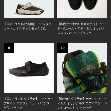
【国内8月7日発売開始】アディダス
【国内先行予約/9月発売予定】ビュー
コードカオス テックモック 3色
ティ&ユース × アディダス オリジナ
ルス タバコ コアブラック
9
10
【国内8月14日発売予定】トーキョー
【海外9月発売予定】ポケモン × アデ
デザイン スタジオ ニューバランス
ィダス オリジナルス アディスター コ
MT2 ブラック
ントロール 5 "レックウザ"