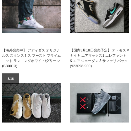
【海外発売中】 アディダス オリジナ
【国内3月18日発売予定】 アトモス ×
ルス スタンスミス ブースト プライム
ナイキ エアマックス1 エレファント
ニット ランニングホワイト/グリーン
& エア ジョーダン 3 サファリ パック
(BB0013)
(923098-900)
3/16