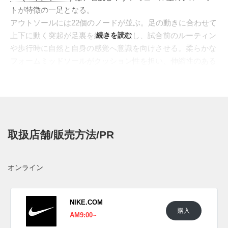
トが特徴の一足となる。
アウトソールには22個のノードが並ぶ。足の動きに合わせて
上下に動く突起が足裏を細かく刺激し、試合前のルーティン
続きを読む
や歩行時に自然と自身の感覚へ意識を向けさせる。柔らかな
フォームミッドソールがクッション性を担い、伸縮性のある
ファブリックインソールがノードの可動域を確保しながら快
適な履き心地を提供。つま先とかかと付近にはラバーポッド
を配し、ミュールタイプでありながら日常使いに必要なグリ
ップ性も備えている。
アッパーは通気孔を備えたソフトなニット素材で構成。甲を
取扱店舗/販売方法/PR
包み込むシンプルなパネルと、サイドからヒールへ流れるボ
リュームのあるソールラインが、リカバリーサンダルとも通
常のスニーカーとも異なる独自の表情を作り出している。今
オンライン
回のカラーはブラックを基調に、アウトソールのノードへハ
イパークリムゾンを差し込んだエネルギッシュな配色。小さ
く添えられたスウッシュやクロムのニュアンスが、ダークト
NIKE.COM
購入
ーンの中で控えめなアクセントとして効いている。 リラッ
AM9:00~
クス感のあるミュールでありながら、足裏への刺激やフィッ