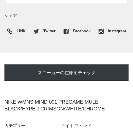
ト感まで計算された機能的なデザイン。スポーツ前の準備時
間を支える一足としてはもちろん、テック感のあるカジュア
シェア
ルスタイルにも馴染む、新しいカテゴリーのフットウェアと
して足元で存在感を放つ。
LINK
Twitter
Facebook
Instagram
日本国内では2026年7月7日にNIKE.COMにて発売予定。価格
は13,200円(税込)。また新たな情報が入り次第、スニーカー
ウォーズの
X
や
Facebook
などで報告したい。
スニーカーの在庫をチェック
NIKE WMNS MIND 001 PREGAME MULE
BLACK/HYPER CRIMSON/WHITE/CHROME
カテゴリー
ナイキ
,
マインド