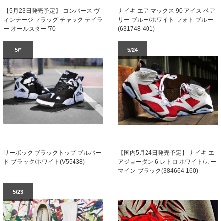
【5月23日発売予定】 コンバース ヴ
ナイキ エア マックス 90 アイス ベア
ィンテージ フラッグ チャック テイラ
リー ブルー/ホワイト-フォト ブルー
ー オールスター '70
(631748-401)
5/*
5/24
リーボック ブラックトップ ブルバー
【国内5月24日発売予定】 ナイキ エ
ド ブラック/ホワイト(V55438)
アジョーダン 6 レトロ ホワイト/カー
マイン-ブラック(384664-160)
5/23