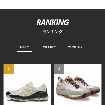
RANKING
ランキング
DAILY
WEEKLY
MONTHLY
1
2