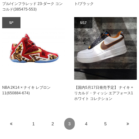
プル/インフラレッド 23-ダーク コン
ト/ブラック
コルド(385475-553)
5/*
5/17
NBA 2K14 × ナイキ レブロン
【国内5月17日発売予定】 ナイキ +
11(650884-674)
リカルド・ティッシ エアフォース1
ホワイト コレクション
1
2
3
4
5