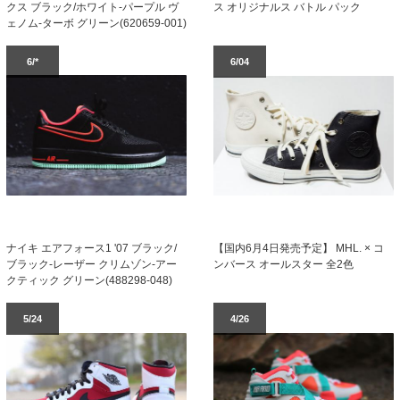
クス ブラック/ホワイト-パープル ヴ
ス オリジナルス バトル パック
ェノム-ターボ グリーン(620659-001)
6/*
6/04
【国内6月4日発売予定】 MHL. × コ
ナイキ エアフォース1 '07 ブラック/
ンバース オールスター 全2色
ブラック-レーザー クリムゾン-アー
クティック グリーン(488298-048)
5/24
4/26