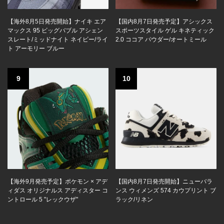
【海外8月5日発売開始】ナイキ エア
【国内8月7日発売予定】アシックス
マックス 95 ビッグバブル アシェン
スポーツスタイル ゲル キネティック
スレート/ミッドナイト ネイビー/ライ
2.0 ココア パウダー/オートミール
ト アーモリー ブルー
9
10
【海外9月発売予定】ポケモン × アデ
【国内8月7日発売開始】ニューバラ
ィダス オリジナルス アディスター コ
ンス ウィメンズ 574 カウプリント ブ
ントロール 5 "レックウザ"
ラック/リネン