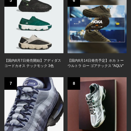
5
6
【国内8月7日発売開始】アディダス
【国内8月14日発売予定】ホカ トー
コードカオス テックモック 3色
ウルトラ ロー ゴアテックス "AQLV"
7
8