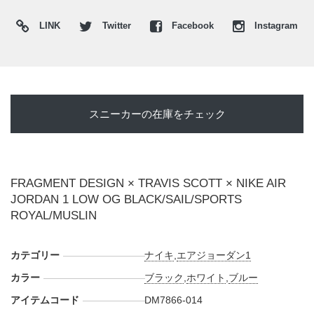
ンドによる"
AIR JORDAN 1 RETRO HIGH OG SP
"、"
AIR
LINK
Twitter
Facebook
Instagram
JORDAN 1 LOW OG SP
"が登場。フラグメントブルー、反
転したスウッシュ、"CACTUS JACK"と稲妻ロゴの共演は、
抽選から二次流通まで含めて大きな話題をさらった。
今回浮上した未発売サンプルは、その伝説へ新たに加わる可
能性を秘めた一足である。アッパーはブラックを基調に、ト
スニーカーの在庫をチェック
ゥボックス、ヒール、アウトソールへ鮮やかなスポーツロイ
ヤルを配置。ブラックとロイヤルブルーが織りなす重厚なコ
ントラストは、2026年に復刻予定の"
AIR JORDAN 1
"ROYAL"
"を彷彿させる。そこへセイルカラーのリバースス
FRAGMENT DESIGN × TRAVIS SCOTT × NIKE AIR
ウッシュとミッドソールを合わせ、クラシックな黒青にトラ
JORDAN 1 LOW OG BLACK/SAIL/SPORTS
ヴィスらしいヴィンテージムードを加えた。ヒールには片足
ROYAL/MUSLIN
にウイングロゴ、もう片足に"CACTUS JACK"のフェイスロ
ゴを配置。サイドには"CACTUS JACK/FRAGMENT"のテキ
カテゴリー
ナイキ
,
エアジョーダン1
スト、ミッドソールにはツーリングコード風のプリントが刻
み込まれている。
カラー
ブラック
,
ホワイト
,
ブルー
現段階では発売日、価格、一般販売の有無は明らかにされて
アイテムコード
DM7866-014
いない。また新たな情報が入り次第、スニーカーウォーズの