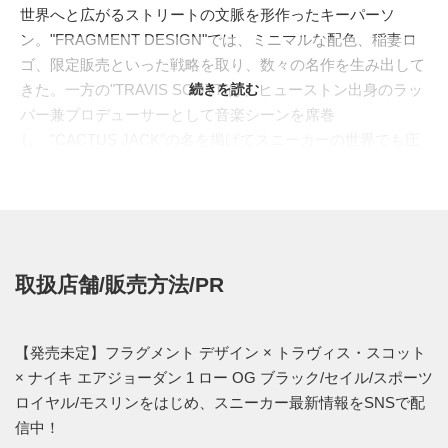
世界へと広がるストリートの文脈を形作ったキーパーソ
ン。"FRAGMENT DESIGN"では、ミニマルな配色、稲妻ロ
ゴ、限定販売といった戦略を取り、数々の名作を生み出して
きた。一方の"TRAVIS SCOTT"は、ヒューストン出身のラッ
続きを読む
パー兼プロデューサーとして音楽シーンを席巻
し、"CACTUS JACK"の名を掲げてスニーカーの世界でも圧
倒的な影響力を発揮。"
NIKE(ナイキ)
"、"JORDAN
BRAND(ジョーダンブランド)"との取り組みでは、リバース
スウッシュを象徴に、現代のハイプシーンを動かす存在とな
っている。
両者が"
AIR JORDAN 1(エアジョーダン 1)
"で交わった瞬間
取扱店舗/販売方法/PR
は、まさに世紀のコラボレーションと呼ぶにふさわしいもの
だった。藤原ヒロシは2014年の"
FRAGMENT DESIGN × AIR
JORDAN 1
"で、ブラック、ホワイト、スポーツロイヤルを
【発売未定】フラグメント デザイン × トラヴィス・スコット
用いた端正なブロッキングを完成させた。トラヴィスは2019
× ナイキ エアジョーダン 1 ロー OG ブラック/セイル/スポーツ
年の"
AIR JORDAN 1 HIGH OG TS SP
"を皮切りに、ローカ
ロイヤル/モスリンをはじめ、スニーカー最新情報をSNSで配
ットでもリバーススウッシュを定着させ、AJ1に新たなアイ
信中！
コン性を加えた。そして2021年には、両者とジョーダンブラ