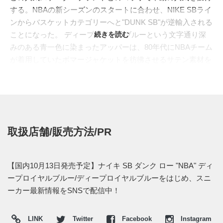
する。NBAの新シーズンのスタートに合わせ、NIKE SBライ
ンからバスケットカテゴリーへと"DUNK SB"が逆輸入される
ことになった。 ディープロイヤルブルーという文字通り深
続きを読む
みのある青一色に染まったアッパーは、80年代にNBAチーム
が着用していたボマージャケットを彷彿させるサテン素材を
採用。シュータンの裏にはフックアップの証であるNBAロゴ
が入る。ヒールタブには筆記体のフォントで"NIKE"の文字を
刺繍。アパレルラインからも’80sから’90sを彷彿とさせるシ
ューズと同素材のサテンジャケットとパンツがリリースされ
る。
取扱店舗/販売方法/PR
海外では2018年10月13日にNIKE取扱店にて販売開始予定。
国内での展開など新たな情報は、スニーカーウォーズの
LINE@
で報告したい。
【国内10月13日発売予定】ナイキ SB ダンク ロー "NBA" ディ
ープロイヤルブルー/ディープロイヤルブルーをはじめ、スニ
UPDATE
ーカー最新情報をSNSで配信中！
日本国内でも2018年10月13日より、NIKE+SNKRSなどで発
売予定。価格は13,500円 (税込)。
LINK
Twitter
Facebook
Instagram