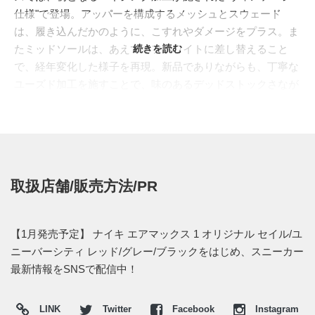
仕様"で登場。アッパーを構成するメッシュとスウェード
は、履き込んだかのように、こすれやダメージをプラス。ま
たミッドソールは、あえてオフホワイトに差し替えること
続きを読む
で、経年変化した様子を再現。新品でありながらも、丁寧な
ユーズド加工を施すことで、味のあるデッドストックさなが
らの一足に仕上げている。
発売は2013年1月上旬予定。価格は12,600円(税込)。また新
テクノロジーでリヴィジョンした"
ナイキ エア マックス 1 プ
レミアム EM( 554718-161)
"も同時に展開される。
取扱店舗/販売方法/PR
【1月発売予定】 ナイキ エアマックス 1 オリジナル セイル/ユ
ニーバーシティ レッド/グレー/ブラックをはじめ、スニーカー
最新情報をSNSで配信中！
LINK
Twitter
Facebook
Instagram