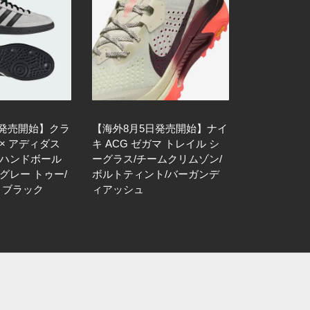
日発売開始】クラ
【海外8月5日発売開始】ナイ
× アディダス
キ ACG ゼガマ トレイル シ
 ハンドボール
ーグラス/チームクリムゾン/
グレー トゥー/
ボルトティント/バーガンデ
 ブラック
ィアッシュ