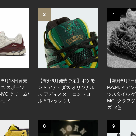
3
4
8月13日発売
【海外9月発売予定】ポケモ
【海外8月7
ス スポーツ
ン × アディダス オリジナル
P.A.M. × 
NYC クリーム/
ス アディスター コントロー
ツスタイル 
レッド
ル 5 "レックウザ"
MC “クラフ
ズ” 2色
8
9