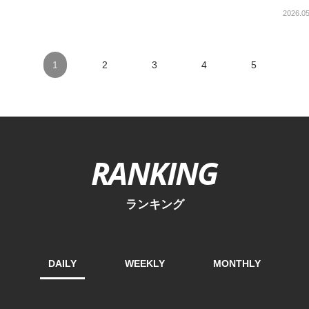
2026.05
1
2
3
4
5
RANKING
ランキング
DAILY
WEEKLY
MONTHLY